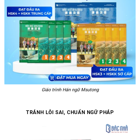
Giáo trình Hán ngữ Msutong
TRÁNH LỖI SAI, CHUẨN NGỮ PHÁP