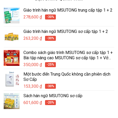
Giáo trình hán ngữ MSUTONG trung cấp tập 1 + 2
278,600
₫
-30%
Giáo trình hán ngữ MSUTONG sơ cấp tập 1 + 2
263,200
₫
-30%
Combo sách giáo trình MSUTONG sơ cấp tập 1 +
Bài tập nâng cao MSUTONG sơ cấp tập 1 + Vở
tập viết hán ngữ tích hợp MSUTONG tập 1
350,000
₫
-25%
Một bước đến Trung Quốc không cần phiên dịch
Sơ Cấp
153,300
₫
-30%
Sách hán ngữ MSUTONG sơ cấp
601,600
₫
-20%