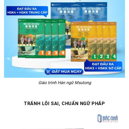
Giáo trình Hán ngữ Msutong
TRÁNH LỖI SAI, CHUẨN NGỮ PHÁP