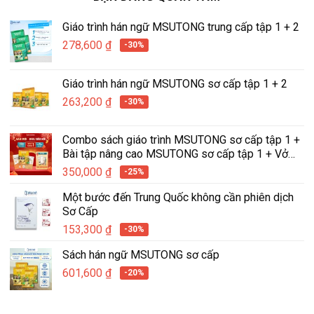
Giáo trình hán ngữ MSUTONG trung cấp tập 1 + 2
278,600
₫
-30%
Giáo trình hán ngữ MSUTONG sơ cấp tập 1 + 2
263,200
₫
-30%
Combo sách giáo trình MSUTONG sơ cấp tập 1 +
Bài tập nâng cao MSUTONG sơ cấp tập 1 + Vở
tập viết hán ngữ tích hợp MSUTONG tập 1
350,000
₫
-25%
Một bước đến Trung Quốc không cần phiên dịch
Sơ Cấp
153,300
₫
-30%
Sách hán ngữ MSUTONG sơ cấp
601,600
₫
-20%