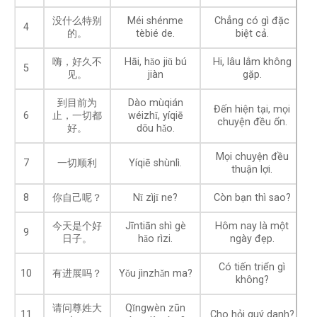
没什么特别
Méi shénme
Chẳng có gì đặc
4
的。
tèbié de.
biệt cả.
嗨，好久不
Hāi, hǎo jiǔ bú
Hi, lâu lắm không
5
见。
jiàn
gặp.
到目前为
Dào mùqián
Đến hiện tại, mọi
6
止，一切都
wéizhǐ, yíqiē
chuyện đều ổn.
好。
dōu hǎo.
Mọi chuyện đều
7
一切顺利
Yíqiē shùnlì.
thuận lợi.
8
你自己呢？
Nǐ zìjǐ ne?
Còn bạn thì sao?
今天是个好
Jīntiān shì gè
Hôm nay là một
9
日子。
hǎo rìzi.
ngày đẹp.
Có tiến triển gì
10
有进展吗？
Yǒu jìnzhǎn ma?
không?
请问尊姓大
Qǐngwèn zūn
11
Cho hỏi quý danh?