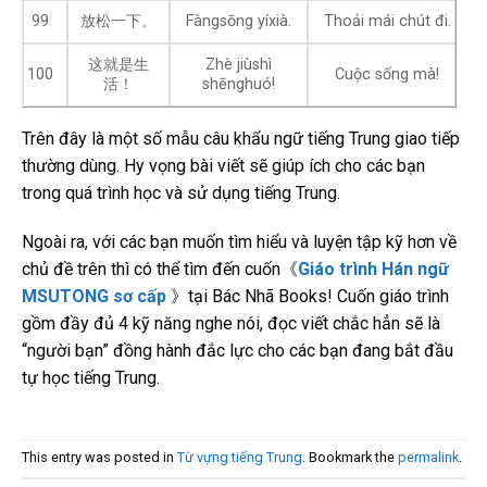
99
放松一下。
Fàngsōng yíxià.
Thoải mái chút đi.
这就是生
Zhè jiùshì
100
Cuộc sống mà!
活！
shēnghuó!
Trên đây là một số mẫu câu khẩu ngữ tiếng Trung giao tiếp
thường dùng. Hy vọng bài viết sẽ giúp ích cho các bạn
trong quá trình học và sử dụng tiếng Trung.
Ngoài ra, với các bạn muốn tìm hiểu và luyện tập kỹ hơn về
chủ đề trên thì có thể tìm đến cuốn《
Giáo trình Hán ngữ
MSUTONG sơ cấp
》tại Bác Nhã Books! Cuốn giáo trình
gồm đầy đủ 4 kỹ năng nghe nói, đọc viết chắc hẳn sẽ là
“người bạn” đồng hành đắc lực cho các bạn đang bắt đầu
tự học tiếng Trung.
This entry was posted in
Từ vựng tiếng Trung
. Bookmark the
permalink
.