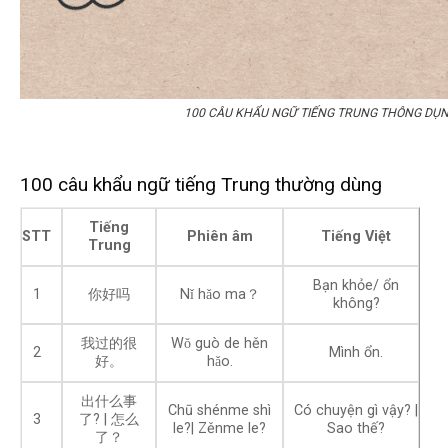
100 CÂU KHẨU NGỮ TIẾNG TRUNG THÔNG DỤ
100 câu khẩu ngữ tiếng Trung thường dùng
Tiếng
STT
Phiên âm
Tiếng Việt
Trung
Bạn khỏe/ ổn
1
你好吗
Nǐ hǎo ma？
không?
我过的很
Wǒ guò de hěn
2
Mình ổn.
好。
hǎo.
出什么事
Chū shénme shì
Có chuyện gì vậy? |
3
了? | 怎么
le?| Zěnme le?
Sao thế?
了？