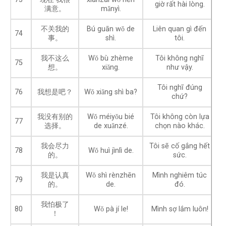
giờ rất hài lòng.
满意。
mǎnyì.
不关我的
Bú guān wǒ de
Liên quan gì đến
74
事。
shì.
tôi.
我不这么
Wǒ bù zhème
Tôi không nghĩ
75
想。
xiǎng.
như vậy.
Tôi nghĩ đúng
76
我想是吧？
Wǒ xiǎng shì ba?
chứ?
我没有别的
Wǒ méiyǒu bié
Tôi không còn lựa
77
选择。
de xuǎnzé.
chọn nào khác.
我会尽力
Tôi sẽ cố gắng hết
78
Wǒ huì jìnlì de.
的。
sức.
我是认真
Wǒ shì rènzhēn
Mình nghiêm túc
79
的。
de.
đó.
我怕极了
80
Wǒ pà jí le!
Mình sợ lắm luôn!
！