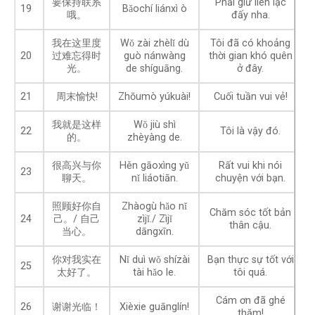
要保持联系
Phải giữ liên lạc
19
Bǎochí liánxì ò
哦。
đấy nha.
我在这里度
Wǒ zài zhèlǐ dù
Tôi đã có khoảng
20
过难忘得时
guò nánwàng
thời gian khó quên
光。
de shíguāng.
ở đây.
21
周末愉快!
Zhōumò yúkuài!
Cuối tuần vui vẻ!
我就是这样
Wǒ jiù shì
22
Tôi là vậy đó.
的。
zhèyàng de.
很高兴与你
Hěn gāoxìng yǔ
Rất vui khi nói
23
聊天。
nǐ liáotiān.
chuyện với bạn.
照顾好你自
Zhàogù hǎo nǐ
Chăm sóc tốt bản
24
己。/ 自己
zìjǐ./ Zìjǐ
thân cậu.
当心。
dāngxīn.
你对我实在
Nǐ duì wǒ shízài
Bạn thực sự tốt với
25
太好了。
tài hǎo le.
tôi quá.
Cám ơn đã ghé
26
谢谢光临！
Xièxie guānglín!
thăm!