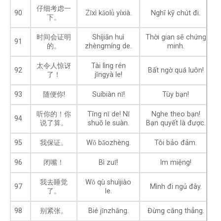
仔细考虑一
90
Zǐxì kǎolǜ yíxià.
Nghĩ kỹ chút đi.
下。
时间会证明
Shíjiān huì
Thời gian sẽ chứng
91
的。
zhèngmíng de.
minh.
太令人惊讶
Tài lìng rén
92
Bất ngờ quá luôn!
了！
jīngyà le!
93
随便你!
Suíbiàn nǐ!
Tùy bạn!
听你的！你
Tīng nǐ de! Nǐ
Nghe theo bạn!
94
说了算。
shuō le suàn.
Bạn quyết là được.
95
我保证。
Wǒ bǎozhèng.
Tôi bảo đảm.
96
闭嘴！
Bì zuǐ!
Im miệng!
我去睡觉
Wǒ qù shuìjiào
97
Mình đi ngủ đây.
了。
le.
98
别紧张。
Bié jǐnzhāng.
Đừng căng thẳng.