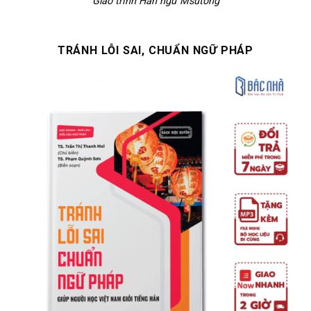
Giáo trình Hán ngữ Msutong
TRÁNH LỖI SAI, CHUẨN NGỮ PHÁP