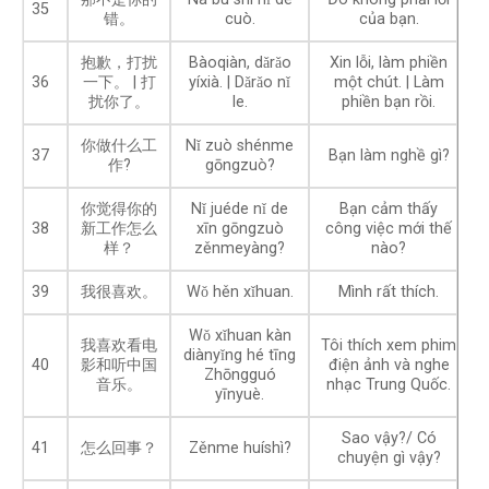
35
错。
cuò.
của bạn.
抱歉，打扰
Bàoqiàn, dǎrǎo
Xin lỗi, làm phiền
36
一下。 | 打
yíxià. | Dǎrǎo nǐ
một chút. | Làm
扰你了。
le.
phiền bạn rồi.
你做什么工
Nǐ zuò shénme
37
Bạn làm nghề gì?
作?
gōngzuò?
你觉得你的
Nǐ juéde nǐ de
Bạn cảm thấy
38
新工作怎么
xīn gōngzuò
công việc mới thế
样？
zěnmeyàng?
nào?
39
我很喜欢。
Wǒ hěn xǐhuan.
Mình rất thích.
Wǒ xǐhuan kàn
我喜欢看电
Tôi thích xem phim
diànyǐng hé tīng
40
影和听中国
điện ảnh và nghe
Zhōngguó
音乐。
nhạc Trung Quốc.
yīnyuè.
Sao vậy?/ Có
41
怎么回事？
Zěnme huíshì?
chuyện gì vậy?