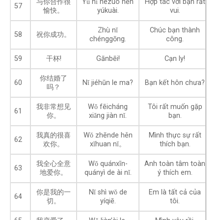
与你合作很
Yǔ nǐ hézuò hěn
Hợp tác với bạn rất
57
愉快。
yúkuài.
vui.
Zhù nǐ
Chúc bạn thành
58
祝你成功。
chénggōng.
công.
59
干杯!
Gānbēi!
Cạn ly!
你结婚了
60
Nǐ jiéhūn le ma?
Bạn kết hôn chưa?
吗？
我非常想见
Wǒ fēicháng
Tôi rất muốn gặp
61
你。
xiǎng jiàn nǐ.
bạn.
我真的很喜
Wǒ zhēnde hěn
Mình thực sự rất
62
欢你。
xǐhuan nǐ。
thích bạn.
我全心全意
Wǒ quánxīn-
Anh toàn tâm toàn
63
地爱你。
quányì de ài nǐ.
ý thích em.
你是我的一
Nǐ shì wǒ de
Em là tất cả của
64
切。
yíqiē.
tôi.