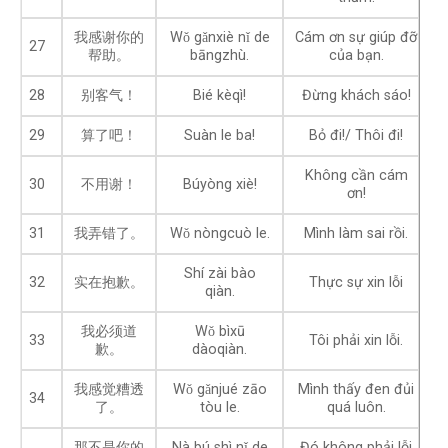
我感谢你的
Wǒ gǎnxiè nǐ de
Cám ơn sự giúp đỡ
27
帮助。
bāngzhù.
của bạn.
28
别客气！
Bié kèqì!
Đừng khách sáo!
29
算了吧！
Suàn le ba!
Bỏ đi!/ Thôi đi!
Không cần cám
30
不用谢！
Búyòng xiè!
ơn!
31
我弄错了。
Wǒ nòngcuò le.
Mình làm sai rồi.
Shí zài bào
32
实在抱歉。
Thực sự xin lỗi
qiàn.
我必须道
Wǒ bìxū
33
Tôi phải xin lỗi.
歉。
dàoqiàn.
我感觉糟透
Wǒ gǎnjué zāo
Mình thấy đen đủi
34
了。
tòu le.
quá luôn.
那不是你的
Nà bú shì nǐ de
Đó không phải lỗi