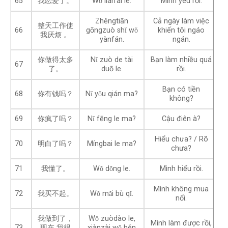
65
我恋爱了。
Wǒ liàn’ài le.
Mình yêu rồi.
Zhěngtiān
Cả ngày làm việc
整天工作使
66
gōngzuò shǐ wǒ
khiến tôi ngáo
我厌烦 。
yànfán.
ngán.
你做得太多
Nǐ zuò de tài
Bạn làm nhiều quá
67
了。
duō le.
rồi.
Bạn có tiền
68
你有钱吗？
Nǐ yǒu qián ma?
không?
69
你疯了吗？
Nǐ fēng le ma?
Cậu điên à?
Hiểu chưa? / Rõ
70
明白了吗？
Míngbai le ma?
chưa?
71
我懂了。
Wǒ dǒng le.
Mình hiểu rồi.
Mình không mua
72
我买不起。
Wǒ mǎi bù qǐ.
nổi.
我做到了，
Wǒ zuòdào le,
Mình làm được rồi,
73
现在 我很
xiànzài wǒ hěn