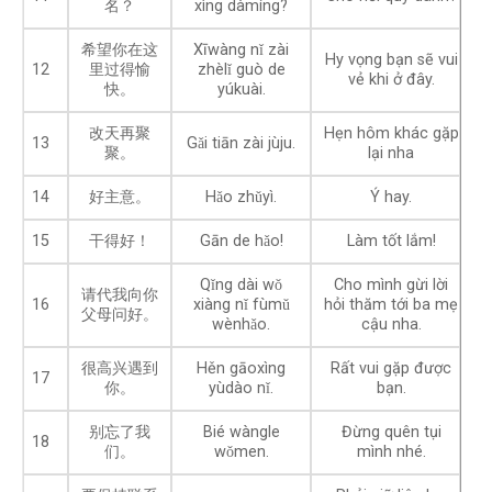
名？
xìng dàmíng?
希望你在这
Xīwàng nǐ zài
Hy vọng bạn sẽ vui
12
里过得愉
zhèlǐ guò de
vẻ khi ở đây.
快。
yúkuài.
改天再聚
Hẹn hôm khác gặp
13
Gǎi tiān zài jùju.
聚。
lại nha
14
好主意。
Hǎo zhǔyì.
Ý hay.
15
干得好！
Gān de hǎo!
Làm tốt lắm!
Qǐng dài wǒ
Cho mình gừi lời
请代我向你
16
xiàng nǐ fùmǔ
hỏi thăm tới ba mẹ
父母问好。
wènhǎo.
cậu nha.
很高兴遇到
Hěn gāoxìng
Rất vui gặp được
17
你。
yùdào nǐ.
bạn.
别忘了我
Bié wàngle
Đừng quên tụi
18
们。
wǒmen.
mình nhé.