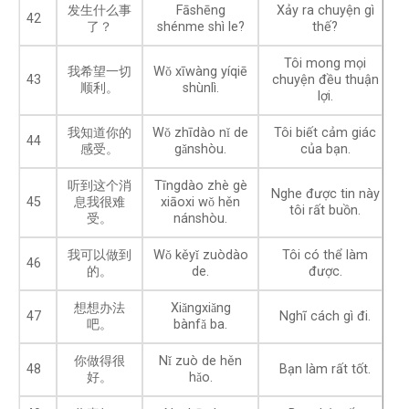
发生什么事
Fāshēng
Xảy ra chuyện gì
42
了？
shénme shì le?
thế?
Tôi mong mọi
我希望一切
Wǒ xīwàng yíqiē
43
chuyện đều thuận
顺利。
shùnlì.
lợi.
我知道你的
Wǒ zhīdào nǐ de
Tôi biết cảm giác
44
感受。
gǎnshòu.
của bạn.
听到这个消
Tīngdào zhè gè
Nghe được tin này
45
息我很难
xiāoxi wǒ hěn
tôi rất buồn.
受。
nánshòu.
我可以做到
Wǒ kěyǐ zuòdào
Tôi có thể làm
46
的。
de.
được.
想想办法
Xiǎngxiǎng
47
Nghĩ cách gì đi.
吧。
bànfǎ ba.
你做得很
Nǐ zuò de hěn
48
Bạn làm rất tốt.
好。
hǎo.