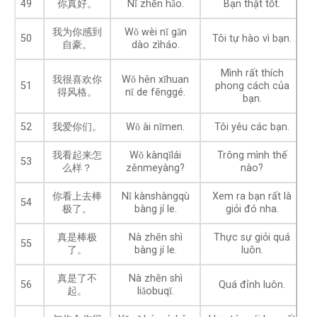
49
你真好。
Nǐ zhēn hǎo.
Bạn thật tốt.
我为你感到
Wǒ wèi nǐ gǎn
50
Tôi tự hào vì bạn.
自豪。
dào zìháo.
Mình rất thích
我很喜欢你
Wǒ hěn xǐhuan
51
phong cách của
得风格。
nǐ de fēnggé.
bạn.
52
我爱你们。
Wǒ ài nǐmen.
Tôi yêu các bạn.
我看起来怎
Wǒ kànqǐlái
Trông mình thế
53
么样？
zěnmeyàng?
nào?
你看上去棒
Nǐ kànshàngqù
Xem ra bạn rất là
54
极了。
bàng jí le.
giỏi đó nha.
真是棒极
Nà zhēn shì
Thực sự giỏi quá
55
了。
bàng jí le.
luôn.
真是了不
Nà zhēn shì
56
Quá đỉnh luôn.
起。
liǎobuqǐ.