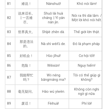
81
难说！
Nánshuō!
Khó nói lắm!
说来话长。
Shuō lái huà
Nói ra thì dài lắm. /
82
| 一言难
cháng. | Yì yán
Một lời khó nói hết.
尽。
nán jìn.
83
世界真大。
Shìjiè zhēn dà.
Thế giới lớn thật.
那是违法
84
Nà shì wéifǎ de.
Đó là phạm pháp.
的。
85
好机会！
Hǎo jīhuì!
Cơ hội tốt!
86
危险！
Wēixiǎn!
Nguy hiểm!
我能帮忙
Wǒ néng
Tôi có thể giúp gì
87
吗？
bāngmáng ma?
không?
Không còn nghi
88
毫无疑问。
Háo wú yíwèn.
ngờ gì nữa.
89
废话！
Fèihuà!
Phí lời!