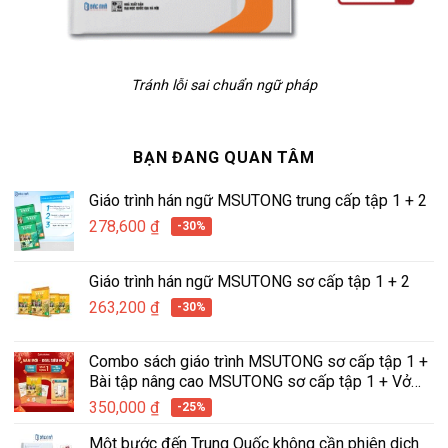
Tránh lỗi sai chuẩn ngữ pháp
BẠN ĐANG QUAN TÂM
Giáo trình hán ngữ MSUTONG trung cấp tập 1 + 2
278,600
₫
-30%
Giáo trình hán ngữ MSUTONG sơ cấp tập 1 + 2
263,200
₫
-30%
Combo sách giáo trình MSUTONG sơ cấp tập 1 +
Bài tập nâng cao MSUTONG sơ cấp tập 1 + Vở
tập viết hán ngữ tích hợp MSUTONG tập 1
350,000
₫
-25%
Một bước đến Trung Quốc không cần phiên dịch