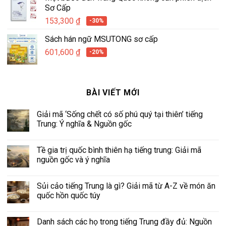
Sơ Cấp
153,300
₫
-30%
Sách hán ngữ MSUTONG sơ cấp
601,600
₫
-20%
BÀI VIẾT MỚI
Giải mã ‘Sống chết có số phú quý tại thiên’ tiếng
Trung: Ý nghĩa & Nguồn gốc
Tề gia trị quốc bình thiên hạ tiếng trung: Giải mã
nguồn gốc và ý nghĩa
Sủi cảo tiếng Trung là gì? Giải mã từ A-Z về món ăn
quốc hồn quốc túy
Danh sách các họ trong tiếng Trung đầy đủ: Nguồn