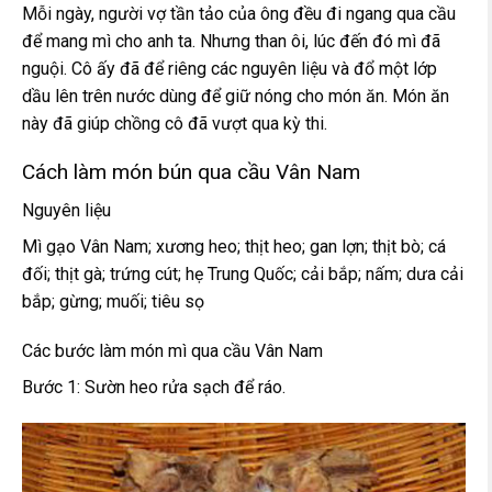
Mỗi ngày, người vợ tần tảo của ông đều đi ngang qua cầu
để mang mì cho anh ta. Nhưng than ôi, lúc đến đó mì đã
nguội. Cô ấy đã để riêng các nguyên liệu và đổ một lớp
dầu lên trên nước dùng để giữ nóng cho món ăn. Món ăn
này đã giúp chồng cô đã vượt qua kỳ thi.
Cách làm món bún qua cầu Vân Nam
Nguyên liệu
Mì gạo Vân Nam; xương heo; thịt heo; gan lợn; thịt bò; cá
đối; thịt gà; trứng cút; hẹ Trung Quốc; cải bắp; nấm; dưa cải
bắp; gừng; muối; tiêu sọ
Các bước làm món mì qua cầu Vân Nam
Bước 1: Sườn heo rửa sạch để ráo.