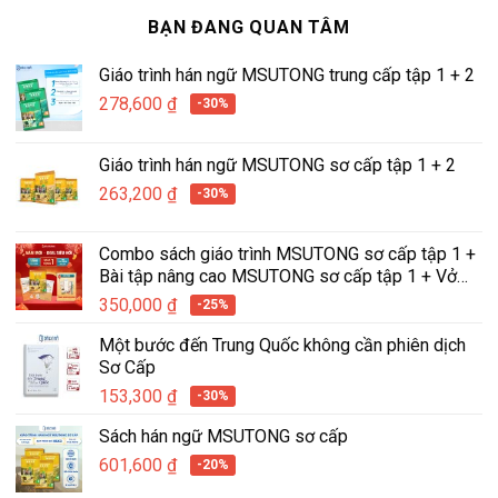
BẠN ĐANG QUAN TÂM
Giáo trình hán ngữ MSUTONG trung cấp tập 1 + 2
278,600
₫
-30%
Giáo trình hán ngữ MSUTONG sơ cấp tập 1 + 2
263,200
₫
-30%
Combo sách giáo trình MSUTONG sơ cấp tập 1 +
Bài tập nâng cao MSUTONG sơ cấp tập 1 + Vở
tập viết hán ngữ tích hợp MSUTONG tập 1
350,000
₫
-25%
Một bước đến Trung Quốc không cần phiên dịch
Sơ Cấp
153,300
₫
-30%
Sách hán ngữ MSUTONG sơ cấp
601,600
₫
-20%