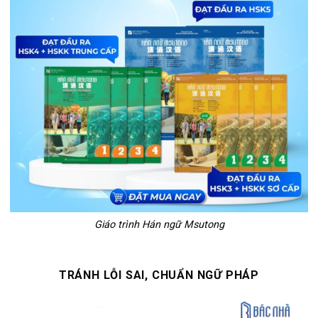
Giáo trình Hán ngữ Msutong
TRÁNH LỖI SAI, CHUẨN NGỮ PHÁP