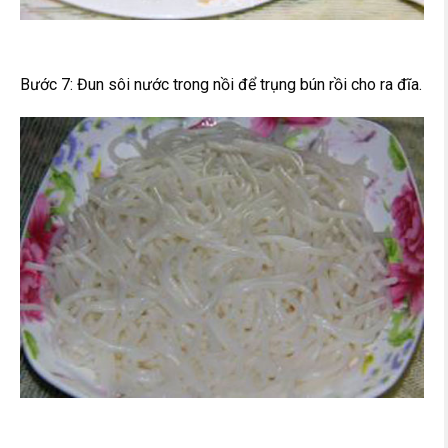
Bước 7: Đun sôi nước trong nồi để trụng bún rồi cho ra đĩa.