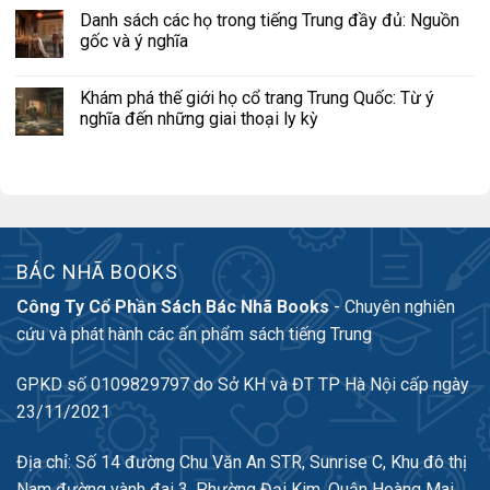
Danh sách các họ trong tiếng Trung đầy đủ: Nguồn
gốc và ý nghĩa
Khám phá thế giới họ cổ trang Trung Quốc: Từ ý
nghĩa đến những giai thoại ly kỳ
BÁC NHÃ BOOKS
Công Ty Cổ Phần Sách Bác Nhã Books
- Chuyên nghiên
cứu và phát hành các ấn phẩm sách tiếng Trung
GPKD số 0109829797 do Sở KH và ĐT TP Hà Nội cấp ngày
23/11/2021
Địa chỉ: Số 14 đường Chu Văn An STR, Sunrise C, Khu đô thị
Nam đường vành đai 3, Phường Đại Kim, Quận Hoàng Mai,