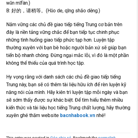
wǎn mǐfàn.)
B: 好的，请稍等。(Hǎo de, qǐng shāo děng.)
Nắm vững các chủ đề giao tiếp tiếng Trung cơ bản trên
đây là nền tảng vững chắc để bạn tiếp tục chinh phục
những tình huống giao tiếp phức tạp hơn. Luyện tập
thường xuyên với bạn bè hoặc người bản xứ sẽ giúp bạn
tiến bộ nhanh chóng. Đừng ngại mắc lỗi, vì đó là một phần
không thể thiếu của quá trình học tập.
Hy vọng rằng với danh sách các chủ đề giao tiếp tiếng
Trung này, bạn sẽ có thêm tài liệu hữu ích để rèn luyện kỹ
năng nói của mình. Hãy kiên trì luyện tập mỗi ngày và bạn
sẽ sớm thấy được sự khác biệt. Để tìm hiểu thêm nhiều
kiến thức và tài liệu học tiếng Trung chất lượng, hãy thường
xuyên ghé thăm website
bacnhabook.vn
nhé!
This entry was posted in
Góc chia sẻ
. Bookmark the
permalink
.