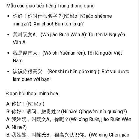
Mẫu câu giao tiếp tiếng Trung thông dụng
你好！你叫什么名字？(Nǐ hǎo! Nǐ jiào shénme
míngzì?): Xin chào! Bạn tên là gì?
我叫阮文A。(Wǒ jiào Ruǎn Wén A): Tôi tên là Nguyễn
Văn A.
我是越南人。(Wǒ shì Yuènán rén): Tôi là người Việt
Nam.
认识你很高兴！(Rènshi nǐ hěn gāoxìng!): Rất vui được
làm quen với bạn!
Đoạn hội thoại minh họa
A: 你好！(Nǐ hǎo!)
B: 你好！请问，您贵姓？(Nǐ hǎo! Qǐngwèn, nín guìxìng?)
A: 我姓阮，叫阮文A。你呢？(Wǒ xìng Ruǎn, jiào Ruǎn Wén
A. Nǐ ne?)
B: 我姓陈，叫陈氏B。很高兴认识你。(Wǒ xìng Chén, jiào