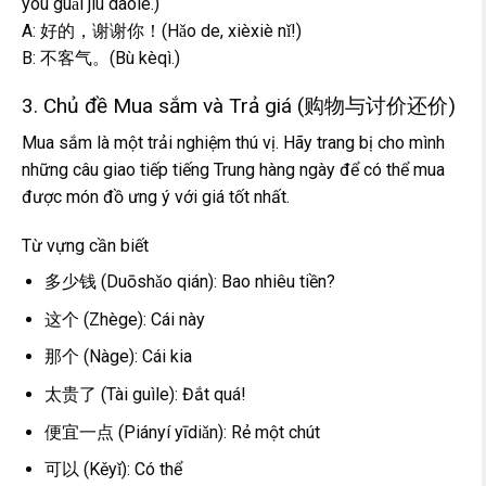
yòu guǎi jiù dàole.)
A: 好的，谢谢你！(Hǎo de, xièxiè nǐ!)
B: 不客气。(Bù kèqì.)
3. Chủ đề Mua sắm và Trả giá (购物与讨价还价)
Mua sắm là một trải nghiệm thú vị. Hãy trang bị cho mình
những câu giao tiếp tiếng Trung hàng ngày để có thể mua
được món đồ ưng ý với giá tốt nhất.
Từ vựng cần biết
多少钱 (Duōshǎo qián): Bao nhiêu tiền?
这个 (Zhège): Cái này
那个 (Nàge): Cái kia
太贵了 (Tài guìle): Đắt quá!
便宜一点 (Piányí yīdiǎn): Rẻ một chút
可以 (Kěyǐ): Có thể