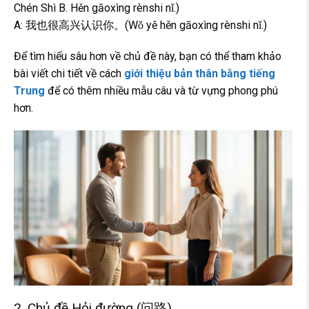
Chén Shì B. Hěn gāoxìng rènshi nǐ.)
A: 我也很高兴认识你。(Wǒ yě hěn gāoxìng rènshi nǐ.)
Để tìm hiểu sâu hơn về chủ đề này, bạn có thể tham khảo
bài viết chi tiết về cách
giới thiệu bản thân bằng tiếng
Trung
để có thêm nhiều mẫu câu và từ vựng phong phú
hơn.
2. Chủ đề Hỏi đường (问路)