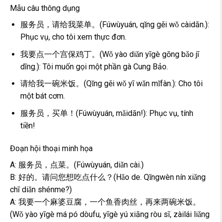
Mẫu câu thông dụng
服务员，请给我菜单。(Fúwùyuán, qǐng gěi wǒ càidān.):
Phục vụ, cho tôi xem thực đơn.
我要点一个宫保鸡丁。(Wǒ yào diǎn yīgè gōng bǎo jī
dīng.): Tôi muốn gọi một phần gà Cung Bảo.
请给我一碗米饭。(Qǐng gěi wǒ yī wǎn mǐfàn.): Cho tôi
một bát cơm.
服务员，买单！(Fúwùyuán, mǎidān!): Phục vụ, tính
tiền!
Đoạn hội thoại minh họa
A: 服务员，点菜。(Fúwùyuán, diǎn cài.)
B: 好的。请问您想吃点什么？(Hǎo de. Qǐngwèn nín xiǎng
chī diǎn shénme?)
A: 我要一个麻婆豆腐，一个鱼香肉丝，再来两碗米饭。
(Wǒ yào yīgè má pó dòufu, yīgè yú xiāng ròu sī, zàilái liǎng