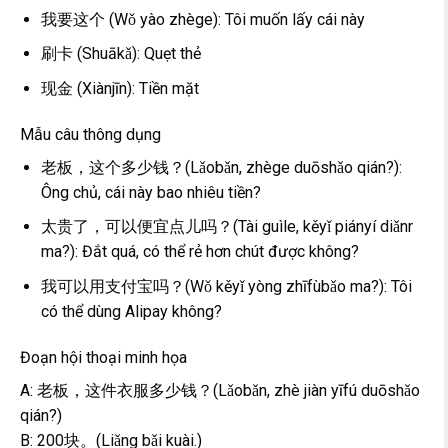
我要这个 (Wǒ yào zhège): Tôi muốn lấy cái này
刷卡 (Shuākǎ): Quẹt thẻ
现金 (Xiànjīn): Tiền mặt
Mẫu câu thông dụng
老板，这个多少钱？(Lǎobǎn, zhège duōshǎo qián?):
Ông chủ, cái này bao nhiêu tiền?
太贵了，可以便宜点儿吗？(Tài guìle, kěyǐ piányí diǎnr
ma?): Đắt quá, có thể rẻ hơn chút được không?
我可以用支付宝吗？(Wǒ kěyǐ yòng zhīfùbǎo ma?): Tôi
có thể dùng Alipay không?
Đoạn hội thoại minh họa
A: 老板，这件衣服多少钱？(Lǎobǎn, zhè jiàn yīfú duōshǎo
qián?)
B: 200块。(Liǎng bǎi kuài.)