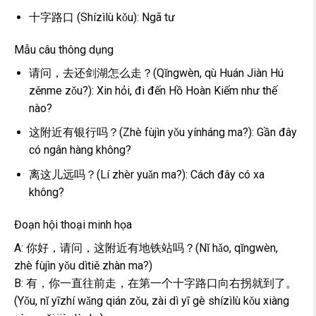
十字路口 (Shízìlù kǒu): Ngã tư
Mẫu câu thông dụng
请问，去还剑湖怎么走？(Qǐngwèn, qù Huán Jiàn Hú
zěnme zǒu?): Xin hỏi, đi đến Hồ Hoàn Kiếm như thế
nào?
这附近有银行吗？(Zhè fùjìn yǒu yínháng ma?): Gần đây
có ngân hàng không?
离这儿远吗？(Lí zhèr yuǎn ma?): Cách đây có xa
không?
Đoạn hội thoại minh họa
A: 你好，请问，这附近有地铁站吗？(Nǐ hǎo, qǐngwèn,
zhè fùjìn yǒu dìtiě zhàn ma?)
B: 有，你一直往前走，在第一个十字路口向右拐就到了。
(Yǒu, nǐ yīzhí wǎng qián zǒu, zài dì yī gè shízìlù kǒu xiàng