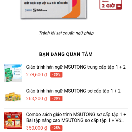
Tránh lỗi sai chuẩn ngữ pháp
BẠN ĐANG QUAN TÂM
Giáo trình hán ngữ MSUTONG trung cấp tập 1 + 2
278,600
₫
-30%
Giáo trình hán ngữ MSUTONG sơ cấp tập 1 + 2
263,200
₫
-30%
Combo sách giáo trình MSUTONG sơ cấp tập 1 +
Bài tập nâng cao MSUTONG sơ cấp tập 1 + Vở
tập viết hán ngữ tích hợp MSUTONG tập 1
350,000
₫
-25%