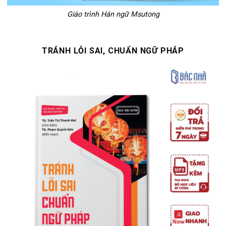
Giáo trình Hán ngữ Msutong
TRÁNH LỖI SAI, CHUẨN NGỮ PHÁP