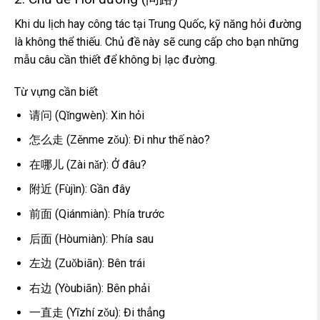
Khi du lịch hay công tác tại Trung Quốc, kỹ năng hỏi đường
là không thể thiếu. Chủ đề này sẽ cung cấp cho bạn những
mẫu câu cần thiết để không bị lạc đường.
Từ vựng cần biết
请问 (Qǐngwèn): Xin hỏi
怎么走 (Zěnme zǒu): Đi như thế nào?
在哪儿 (Zài nǎr): Ở đâu?
附近 (Fùjìn): Gần đây
前面 (Qiánmiàn): Phía trước
后面 (Hòumiàn): Phía sau
左边 (Zuǒbiān): Bên trái
右边 (Yòubiān): Bên phải
一直走 (Yīzhí zǒu): Đi thẳng