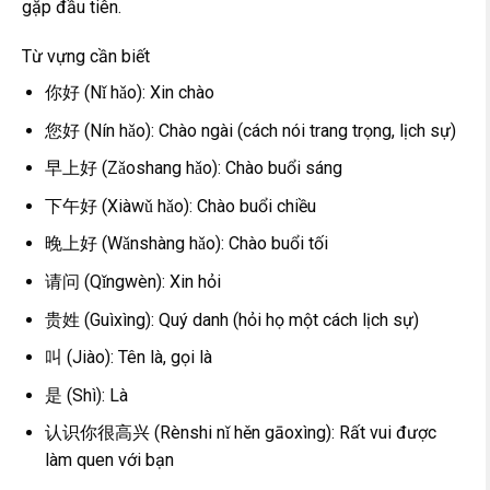
gặp đầu tiên.
Từ vựng cần biết
你好 (Nǐ hǎo): Xin chào
您好 (Nín hǎo): Chào ngài (cách nói trang trọng, lịch sự)
早上好 (Zǎoshang hǎo): Chào buổi sáng
下午好 (Xiàwǔ hǎo): Chào buổi chiều
晚上好 (Wǎnshàng hǎo): Chào buổi tối
请问 (Qǐngwèn): Xin hỏi
贵姓 (Guìxìng): Quý danh (hỏi họ một cách lịch sự)
叫 (Jiào): Tên là, gọi là
是 (Shì): Là
认识你很高兴 (Rènshi nǐ hěn gāoxìng): Rất vui được
làm quen với bạn