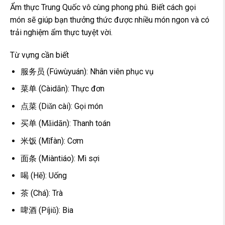
Ẩm thực Trung Quốc vô cùng phong phú. Biết cách gọi
món sẽ giúp bạn thưởng thức được nhiều món ngon và có
trải nghiệm ẩm thực tuyệt vời.
Từ vựng cần biết
服务员 (Fúwùyuán): Nhân viên phục vụ
菜单 (Càidān): Thực đơn
点菜 (Diǎn cài): Gọi món
买单 (Mǎidān): Thanh toán
米饭 (Mǐfàn): Cơm
面条 (Miàntiáo): Mì sợi
喝 (Hē): Uống
茶 (Chá): Trà
啤酒 (Píjiǔ): Bia