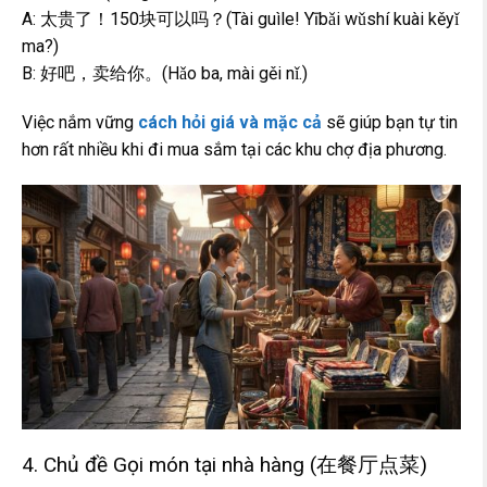
A: 太贵了！150块可以吗？(Tài guìle! Yībǎi wǔshí kuài kěyǐ
ma?)
B: 好吧，卖给你。(Hǎo ba, mài gěi nǐ.)
Việc nắm vững
cách hỏi giá và mặc cả
sẽ giúp bạn tự tin
hơn rất nhiều khi đi mua sắm tại các khu chợ địa phương.
4. Chủ đề Gọi món tại nhà hàng (在餐厅点菜)