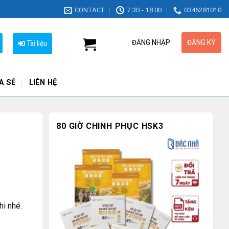
CONTACT
7:30 - 18:00
0346281010
ĐĂNG NHẬP
ĐĂNG KÝ
Tài liệu
A SẺ
LIÊN HỆ
80 GIỜ CHINH PHỤC HSK3
i nhé.