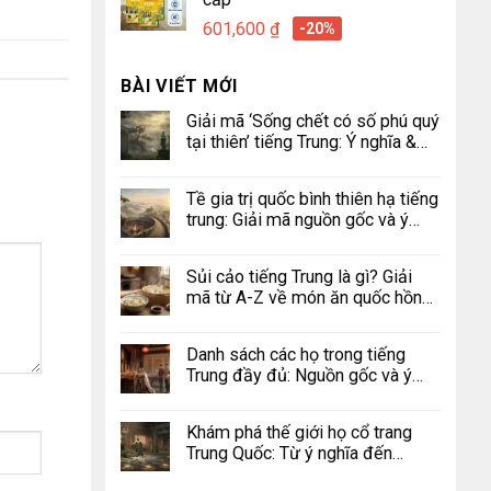
601,600
₫
-20%
BÀI VIẾT MỚI
Giải mã ‘Sống chết có số phú quý
tại thiên’ tiếng Trung: Ý nghĩa &
Nguồn gốc
Tề gia trị quốc bình thiên hạ tiếng
trung: Giải mã nguồn gốc và ý
nghĩa
Sủi cảo tiếng Trung là gì? Giải
mã từ A-Z về món ăn quốc hồn
quốc túy
Danh sách các họ trong tiếng
Trung đầy đủ: Nguồn gốc và ý
nghĩa
Khám phá thế giới họ cổ trang
Trung Quốc: Từ ý nghĩa đến
những giai thoại ly kỳ