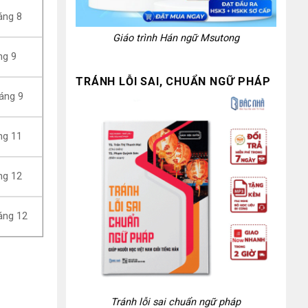
áng 8
Giáo trình Hán ngữ Msutong
ng 9
TRÁNH LỖI SAI, CHUẨN NGỮ PHÁP
áng 9
ng 11
ng 12
áng 12
Tránh lỗi sai chuẩn ngữ pháp