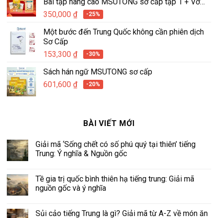
Bài tập nâng cao MSUTONG sơ cấp tập 1 + Vở
tập viết hán ngữ tích hợp MSUTONG tập 1
350,000
₫
-25%
Một bước đến Trung Quốc không cần phiên dịch
Sơ Cấp
153,300
₫
-30%
Sách hán ngữ MSUTONG sơ cấp
601,600
₫
-20%
BÀI VIẾT MỚI
Giải mã ‘Sống chết có số phú quý tại thiên’ tiếng
Trung: Ý nghĩa & Nguồn gốc
Tề gia trị quốc bình thiên hạ tiếng trung: Giải mã
nguồn gốc và ý nghĩa
Sủi cảo tiếng Trung là gì? Giải mã từ A-Z về món ăn