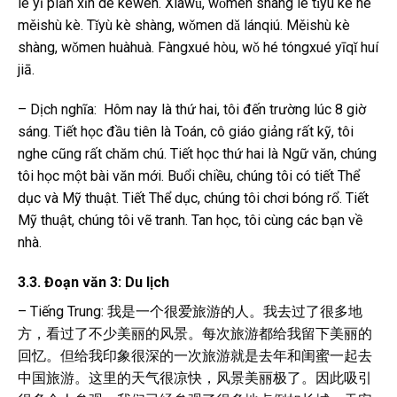
le yī piān xīn de kèwén. Xiàwǔ, wǒmen shàng le tǐyù kè hé
měishù kè. Tǐyù kè shàng, wǒmen dǎ lánqiú. Měishù kè
shàng, wǒmen huàhuà. Fàngxué hòu, wǒ hé tóngxué yīqǐ huí
jiā.
– Dịch nghĩa: Hôm nay là thứ hai, tôi đến trường lúc 8 giờ
sáng. Tiết học đầu tiên là Toán, cô giáo giảng rất kỹ, tôi
nghe cũng rất chăm chú. Tiết học thứ hai là Ngữ văn, chúng
tôi học một bài văn mới. Buổi chiều, chúng tôi có tiết Thể
dục và Mỹ thuật. Tiết Thể dục, chúng tôi chơi bóng rổ. Tiết
Mỹ thuật, chúng tôi vẽ tranh. Tan học, tôi cùng các bạn về
nhà.
3.3. Đoạn văn 3: Du lịch
– Tiếng Trung: 我是一个很爱旅游的人。我去过了很多地
方，看过了不少美丽的风景。每次旅游都给我留下美丽的
回忆。但给我印象很深的一次旅游就是去年和闺蜜一起去
中国旅游。这里的天气很凉快，风景美丽极了。因此吸引