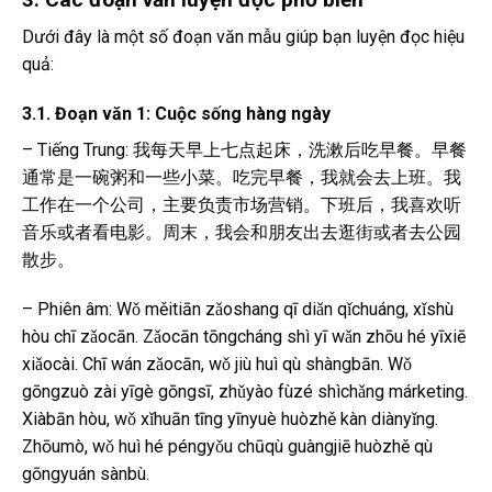
Dưới đây là một số đoạn văn mẫu giúp bạn luyện đọc hiệu
quả:
3.1. Đoạn văn 1: Cuộc sống hàng ngày
– Tiếng Trung: 我每天早上七点起床，洗漱后吃早餐。早餐
通常是一碗粥和一些小菜。吃完早餐，我就会去上班。我
工作在一个公司，主要负责市场营销。下班后，我喜欢听
音乐或者看电影。周末，我会和朋友出去逛街或者去公园
散步。
– Phiên âm: Wǒ měitiān zǎoshang qī diǎn qǐchuáng, xǐshù
hòu chī zǎocān. Zǎocān tōngcháng shì yī wǎn zhōu hé yīxiē
xiǎocài. Chī wán zǎocān, wǒ jiù huì qù shàngbān. Wǒ
gōngzuò zài yīgè gōngsī, zhǔyào fùzé shìchǎng márketing.
Xiàbān hòu, wǒ xǐhuān tīng yīnyuè huòzhě kàn diànyǐng.
Zhōumò, wǒ huì hé péngyǒu chūqù guàngjiē huòzhě qù
gōngyuán sànbù.