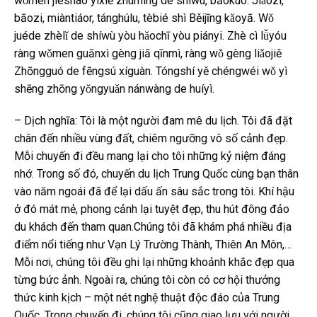
wǒmen jièshào yìxiē zhùmíng de shíwù, bāokuò: Jiǎozi,
bāozi, miàntiáor, tánghúlu, tèbié shì Běijīng kǎoyā. Wǒ
juéde zhèlǐ de shíwù yòu hǎochī yòu piányi. Zhè cì lǚyóu
ràng wǒmen guānxì gèng jiā qīnmì, ràng wǒ gèng liǎojiě
Zhōngguó de fēngsú xíguàn. Tóngshí yě chéngwéi wǒ yì
shēng zhōng yǒngyuǎn nánwàng de huíyì.
– Dịch nghĩa: Tôi là một người đam mê du lịch. Tôi đã đặt
chân đến nhiều vùng đất, chiêm ngưỡng vô số cảnh đẹp.
Mỗi chuyến đi đều mang lại cho tôi những kỷ niệm đáng
nhớ. Trong số đó, chuyến du lịch Trung Quốc cùng bạn thân
vào năm ngoái đã để lại dấu ấn sâu sắc trong tôi. Khí hậu
ở đó mát mẻ, phong cảnh lại tuyệt đẹp, thu hút đông đảo
du khách đến tham quan.Chúng tôi đã khám phá nhiều địa
điểm nổi tiếng như Vạn Lý Trường Thành, Thiên An Môn,…
Mỗi nơi, chúng tôi đều ghi lại những khoảnh khắc đẹp qua
từng bức ảnh. Ngoài ra, chúng tôi còn có cơ hội thưởng
thức kinh kịch – một nét nghệ thuật độc đáo của Trung
Quốc. Trong chuyến đi, chúng tôi cũng giao lưu với người