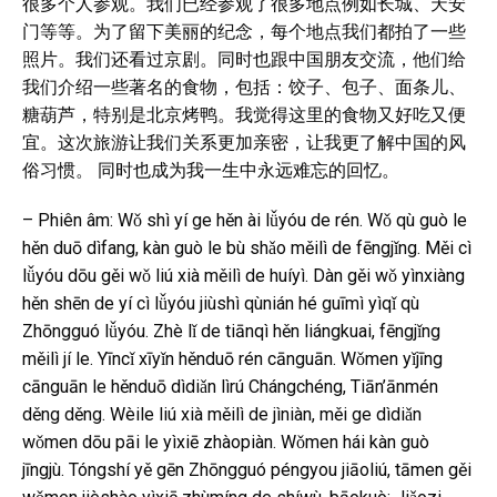
很多个人参观。我们已经参观了很多地点例如长城、天安
门等等。为了留下美丽的纪念，每个地点我们都拍了一些
照片。我们还看过京剧。同时也跟中国朋友交流，他们给
我们介绍一些著名的食物，包括：饺子、包子、面条儿、
糖葫芦，特别是北京烤鸭。我觉得这里的食物又好吃又便
宜。这次旅游让我们关系更加亲密，让我更了解中国的风
俗习惯。 同时也成为我一生中永远难忘的回忆。
– Phiên âm: Wǒ shì yí ge hěn ài lǚyóu de rén. Wǒ qù guò le
hěn duō dìfang, kàn guò le bù shǎo měilì de fēngjǐng. Měi cì
lǚyóu dōu gěi wǒ liú xià měilì de huíyì. Dàn gěi wǒ yìnxiàng
hěn shēn de yí cì lǚyóu jiùshì qùnián hé guīmì yìqǐ qù
Zhōngguó lǚyóu. Zhè lǐ de tiānqì hěn liángkuai, fēngjǐng
měilì jí le. Yīncǐ xīyǐn hěnduō rén cānguān. Wǒmen yǐjīng
cānguān le hěnduō dìdiǎn lìrú Chángchéng, Tiān’ānmén
děng děng. Wèile liú xià měilì de jìniàn, měi ge dìdiǎn
wǒmen dōu pāi le yìxiē zhàopiàn. Wǒmen hái kàn guò
jīngjù. Tóngshí yě gēn Zhōngguó péngyou jiāoliú, tāmen gěi