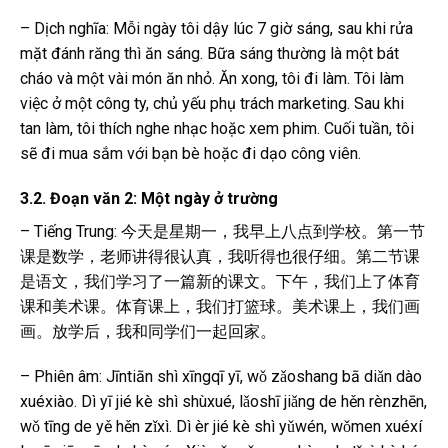
– Dịch nghĩa: Mỗi ngày tôi dậy lúc 7 giờ sáng, sau khi rửa
mặt đánh răng thì ăn sáng. Bữa sáng thường là một bát
cháo và một vài món ăn nhỏ. Ăn xong, tôi đi làm. Tôi làm
việc ở một công ty, chủ yếu phụ trách marketing. Sau khi
tan làm, tôi thích nghe nhạc hoặc xem phim. Cuối tuần, tôi
sẽ đi mua sắm với bạn bè hoặc đi dạo công viên.
3.2. Đoạn văn 2: Một ngày ở trường
– Tiếng Trung: 今天是星期一，我早上八点到学校。第一节
课是数学，老师讲得很认真，我听得也很仔细。第二节课
是语文，我们学习了一篇新的课文。下午，我们上了体育
课和美术课。体育课上，我们打篮球。美术课上，我们画
画。放学后，我和同学们一起回家。
– Phiên âm: Jīntiān shì xīngqī yī, wǒ zǎoshang bā diǎn dào
xuéxiào. Dì yī jié kè shì shùxué, lǎoshī jiǎng de hěn rènzhēn,
wǒ tīng de yě hěn zǐxì. Dì èr jié kè shì yǔwén, wǒmen xuéxí