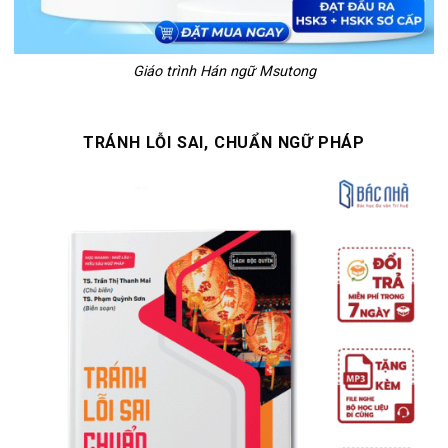
Giáo trình Hán ngữ Msutong
TRÁNH LỖI SAI, CHUẨN NGỮ PHÁP