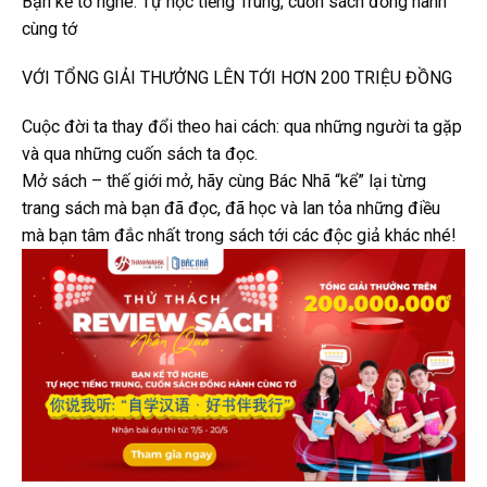
Bạn kể tớ nghe: Tự học tiếng Trung, cuốn sách đồng hành
cùng tớ
VỚI TỔNG GIẢI THƯỞNG LÊN TỚI HƠN 200 TRIỆU ĐỒNG
Cuộc đời ta thay đổi theo hai cách: qua những người ta gặp
và qua những cuốn sách ta đọc.
Mở sách – thế giới mở, hãy cùng Bác Nhã “kể” lại từng
trang sách mà bạn đã đọc, đã học và lan tỏa những điều
mà bạn tâm đắc nhất trong sách tới các độc giả khác nhé!