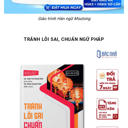
Giáo trình Hán ngữ Msutong
TRÁNH LỖI SAI, CHUẨN NGỮ PHÁP