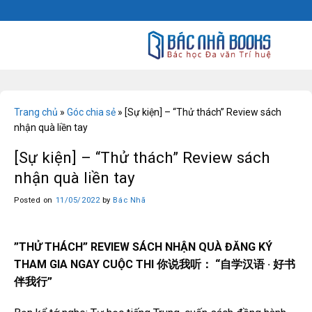
Skip
to
content
Trang chủ
»
Góc chia sẻ
»
[Sự kiện] – “Thử thách” Review sách
nhận quà liền tay
[Sự kiện] – “Thử thách” Review sách
nhận quà liền tay
Posted on
11/05/2022
by
Bác Nhã
”THỬ THÁCH” REVIEW SÁCH NHẬN QUÀ ĐĂNG KÝ
THAM GIA NGAY CUỘC THI 你说我听： “自学汉语 · 好书
伴我行”