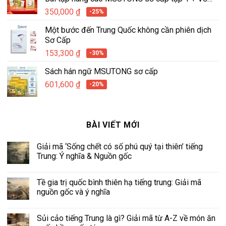
tập viết hán ngữ tích hợp MSUTONG tập 1
350,000
₫
-25%
Một bước đến Trung Quốc không cần phiên dịch
Sơ Cấp
153,300
₫
-30%
Sách hán ngữ MSUTONG sơ cấp
601,600
₫
-20%
BÀI VIẾT MỚI
Giải mã ‘Sống chết có số phú quý tại thiên’ tiếng
Trung: Ý nghĩa & Nguồn gốc
Tề gia trị quốc bình thiên hạ tiếng trung: Giải mã
nguồn gốc và ý nghĩa
Sủi cảo tiếng Trung là gì? Giải mã từ A-Z về món ăn