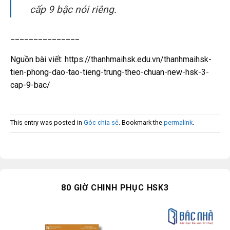
cấp 9 bậc nói riêng.
_______________
Nguồn bài viết: https://thanhmaihsk.edu.vn/thanhmaihsk-
tien-phong-dao-tao-tieng-trung-theo-chuan-new-hsk-3-
cap-9-bac/
This entry was posted in
Góc chia sẻ
. Bookmark the
permalink
.
80 GIỜ CHINH PHỤC HSK3