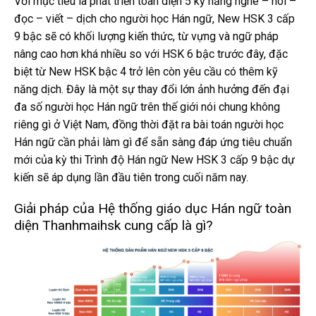
Với mục tiêu là phát triển toàn diện 5 kỹ năng nghe – nói –
đọc – viết – dịch cho người học Hán ngữ, New HSK 3 cấp
9 bậc sẽ có khối lượng kiến thức, từ vựng và ngữ pháp
nâng cao hơn khá nhiều so với HSK 6 bậc trước đây, đặc
biệt từ New HSK bậc 4 trở lên còn yêu cầu có thêm kỹ
năng dịch. Đây là một sự thay đổi lớn ảnh hưởng đến đại
đa số người học Hán ngữ trên thế giới nói chung không
riêng gì ở Việt Nam, đồng thời đặt ra bài toán người học
Hán ngữ cần phải làm gì để sẵn sàng đáp ứng tiêu chuẩn
mới của kỳ thi Trình độ Hán ngữ New HSK 3 cấp 9 bậc dự
kiến sẽ áp dụng lần đầu tiên trong cuối năm nay.
Giải pháp của Hệ thống giáo dục Hán ngữ toàn
diện Thanhmaihsk cung cấp là gì?