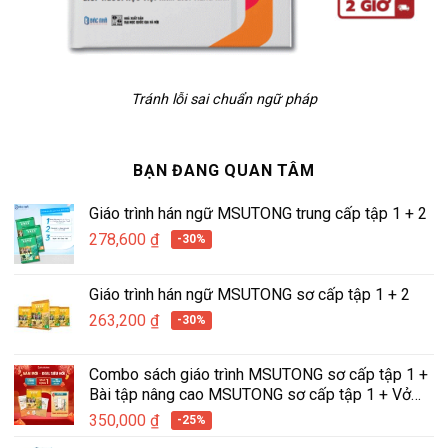
Tránh lỗi sai chuẩn ngữ pháp
BẠN ĐANG QUAN TÂM
Giáo trình hán ngữ MSUTONG trung cấp tập 1 + 2
278,600
₫
-30%
Giáo trình hán ngữ MSUTONG sơ cấp tập 1 + 2
263,200
₫
-30%
Combo sách giáo trình MSUTONG sơ cấp tập 1 +
Bài tập nâng cao MSUTONG sơ cấp tập 1 + Vở
tập viết hán ngữ tích hợp MSUTONG tập 1
350,000
₫
-25%