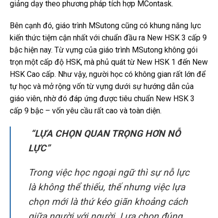
giảng dạy theo phương pháp tích hợp MContask.
Bên cạnh đó, giáo trình MSutong cũng có khung năng lực
kiến thức tiệm cận nhất với chuẩn đầu ra New HSK 3 cấp 9
bậc hiện nay. Từ vựng của giáo trình MSutong không gói
trọn một cấp độ HSK, mà phủ quát từ New HSK 1 đến New
HSK Cao cấp. Như vậy, người học có không gian rất lớn để
tự học và mở rộng vốn từ vựng dưới sự hướng dẫn của
giáo viên, nhờ đó đáp ứng được tiêu chuẩn New HSK 3
cấp 9 bậc – vốn yêu cầu rất cao và toàn diện.
“LỰA CHỌN QUAN TRỌNG HƠN NỖ
LỰC”
Trong việc học ngoại ngữ thì sự nỗ lực
là không thể thiếu, thế nhưng việc lựa
chọn mới là thứ kéo giãn khoảng cách
giữa người với người. Lựa chọn đúng