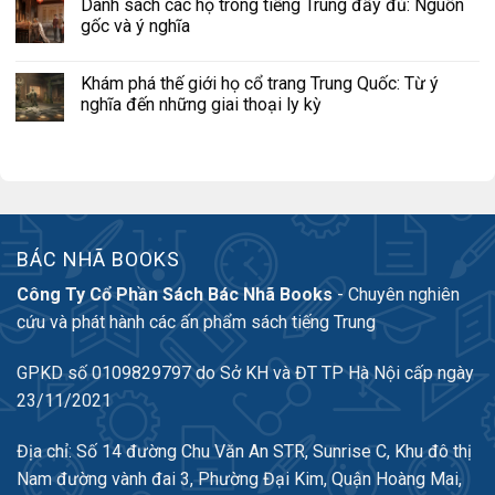
Danh sách các họ trong tiếng Trung đầy đủ: Nguồn
gốc và ý nghĩa
Khám phá thế giới họ cổ trang Trung Quốc: Từ ý
nghĩa đến những giai thoại ly kỳ
BÁC NHÃ BOOKS
Công Ty Cổ Phần Sách Bác Nhã Books
- Chuyên nghiên
cứu và phát hành các ấn phẩm sách tiếng Trung
GPKD số 0109829797 do Sở KH và ĐT TP Hà Nội cấp ngày
23/11/2021
Địa chỉ: Số 14 đường Chu Văn An STR, Sunrise C, Khu đô thị
Nam đường vành đai 3, Phường Đại Kim, Quận Hoàng Mai,