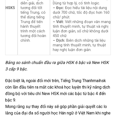
diễn giải, dịch
Dùng từ hợp lý, có tính logic.
HSK5
tương đối tốt
– Đọc:
Đọc hiểu tài liệu nội dung
tiếng Trung, có
dưới 700 chữ, tốc độ đọc hơn 160
thể dùng tiếng
chữ/ phút.
Trung để tiến
– Viết:
Viết những đoạn văn mang
hành thuyết
tính thuyết minh, tự thuật và nghị
trình một cách
luận đơn giản, số chữ không dưới
tương đối hoàn
450 chữ.
chỉnh.
– Dịch:
Biên dịch những tài liệu
mang tính thuyết minh, tự thuật
hay nghị luận đơn giản.
Bảng so sánh chuẩn đầu ra
giữa HSK 6 bậc và New HSK
3 cấp 9 bậc.
Đặc biệt là, ngoài đổi mới trên, Tiếng Trung Thanhmaihsk
còn lần đầu tiên ra mắt các khoá học luyện thi kỹ năng dịch
đồng bộ với tiêu chí New HSK mới các bậc từ bậc 4 đến
bậc 9.
Mong rằng sự thay đổi này sẽ góp phần giải quyết các lo
lắng của đại đa số người học Hán ngữ ở Việt Nam khi nghe