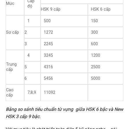
Cấp
Mức
độ
HSK 9 cấp
HSK 6 cấp
1
500
150
Sơ cấp
2
1272
300
3
2245
600
4
3245
1200
Trung
5
4316
2500
cấp
6
5456
5000
Cao
7,8,9
11092
cấp
Bảng so sánh tiêu chuẩn từ vựng
giữa HSK 6 bậc và New
HSK 3 cấp 9 bậc.