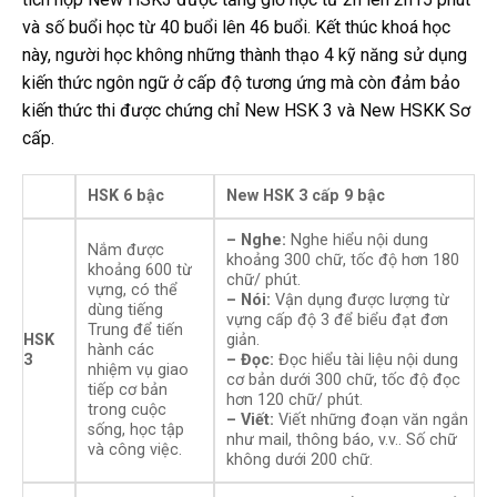
và số buổi học từ 40 buổi lên 46 buổi. Kết thúc khoá học
này, người học không những thành thạo 4 kỹ năng sử dụng
kiến thức ngôn ngữ ở cấp độ tương ứng mà còn đảm bảo
kiến thức thi được chứng chỉ New HSK 3 và New HSKK Sơ
cấp.
HSK 6 bậc
New HSK 3 cấp 9 bậc
– Nghe:
Nghe hiểu nội dung
Nắm được
khoảng 300 chữ, tốc độ hơn 180
khoảng 600 từ
chữ/ phút.
vựng, có thể
– Nói:
Vận dụng được lượng từ
dùng tiếng
vựng cấp độ 3 để biểu đạt đơn
Trung để tiến
HSK
giản.
hành các
3
– Đọc:
Đọc hiểu tài liệu nội dung
nhiệm vụ giao
cơ bản dưới 300 chữ, tốc độ đọc
tiếp cơ bản
hơn 120 chữ/ phút.
trong cuộc
– Viết:
Viết những đoạn văn ngắn
sống, học tập
như mail, thông báo, v.v.. Số chữ
và công việc.
không dưới 200 chữ.