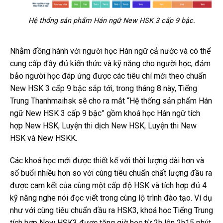
Hệ thống sản phẩm Hán ngữ New HSK 3 cấp 9 bậc.
Nhằm đồng hành với người học Hán ngữ cả nước và có thể
cung cấp đầy đủ kiến thức và kỹ năng cho người học, đảm
bảo người học đáp ứng được các tiêu chí mới theo chuẩn
New HSK 3 cấp 9 bậc sắp tới, trong tháng 8 này, Tiếng
Trung Thanhmaihsk sẽ cho ra mắt “Hệ thống sản phẩm Hán
ngữ New HSK 3 cấp 9 bậc” gồm khoá học Hán ngữ tích
hợp New HSK, Luyện thi dịch New HSK, Luyện thi New
HSK và New HSKK.
Các khoá học mới được thiết kế với thời lượng dài hơn và
số buổi nhiều hơn so với cùng tiêu chuẩn chất lượng đầu ra
được cam kết của cùng một cấp độ HSK và tích hợp đủ 4
kỹ năng nghe nói đọc viết trong cùng lộ trình đào tạo. Ví dụ
như với cùng tiêu chuẩn đầu ra HSK3, khoá học Tiếng Trung
tích hợp New HSK3 được tăng giờ học từ 2h lên 2h15 phút