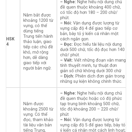
– Nghe:
Nghe hiểu nội dung chủ
đề quen thuộc khoảng 400 chữ,
có tốc độ hơn 180 – 200 chữ/
Nắm bắt được
phút.
khoảng 1200 từ
– Nói:
Vận dụng được lượng từ
vựng, có thể
vựng cấp độ 4 để giao tiếp cơ
dùng tiếng
bản, bày tỏ ý kiến cá nhân một
Trung tiến hành
HSK
cách ngắn gọn.
thảo luận, giao
4
– Đọc:
Đọc hiểu tài liệu nội dung
tiếp các chủ đề
dưới 500 chữ, tốc độ đọc hơn 140
khó, mở rộng
chữ/ phút.
hơn, dễ dàng
– Viết:
Viết những đoạn văn mang
giao tiếp với
tính thuyết minh, tự thuật đơn
người bản ngữ.
giản số chữ không dưới 300 chữ
– Dịch:
Phiên dịch đơn giản trong
những sự kiện không chính thức.
– Nghe:
Nghe hiểu nội dung chủ
đề quen thuộc hoặc có độ phức
Nắm được
tạp trung bình khoảng 500 chữ,
khoảng 2500 từ
tốc độ khoảng 200 – 220 chữ/
vựng. Có thể
phút
đọc, tham khảo
– Nói:
Vận dụng được lượng từ
tài liệu văn bản
vựng cấp độ 5 để giao tiếp, bày tỏ
tiếng Trung,
ý kiến cá nhân một cách linh hoạt;