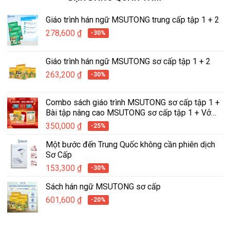
Giáo trình hán ngữ MSUTONG trung cấp tập 1 + 2
278,600
₫
-30%
Giáo trình hán ngữ MSUTONG sơ cấp tập 1 + 2
263,200
₫
-30%
Combo sách giáo trình MSUTONG sơ cấp tập 1 +
Bài tập nâng cao MSUTONG sơ cấp tập 1 + Vở
tập viết hán ngữ tích hợp MSUTONG tập 1
350,000
₫
-25%
Một bước đến Trung Quốc không cần phiên dịch
Sơ Cấp
153,300
₫
-30%
Sách hán ngữ MSUTONG sơ cấp
601,600
₫
-20%