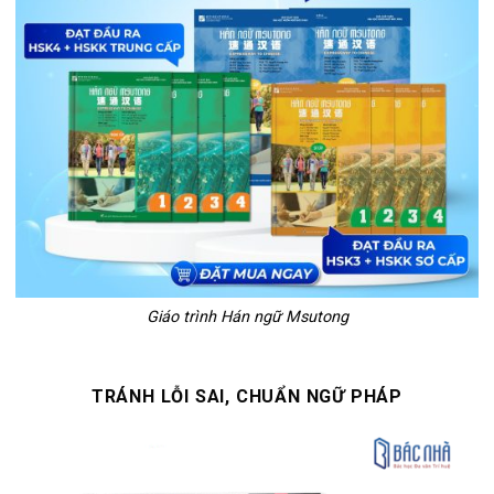
Giáo trình Hán ngữ Msutong
TRÁNH LỖI SAI, CHUẨN NGỮ PHÁP