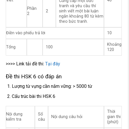
Viết
40
Cung cấp một bức
tranh và yêu cầu thí
Phần
2
sinh viết một bài luận
2
ngắn khoảng 80 từ kèm
theo bức tranh.
Điền vào phiếu trả lời
10
Khoảng
Tổng
100
120
>>>> Link tải đề thi:
Tại đây
Đề thi HSK 6 có đáp án
Lượng từ vựng cần nắm vững: > 5000 từ
Cấu trúc bài thi HSK 6
Thời
Nội dung
Số
Nội dung câu hỏi
gian thi
kiểm tra
câu
(phút)