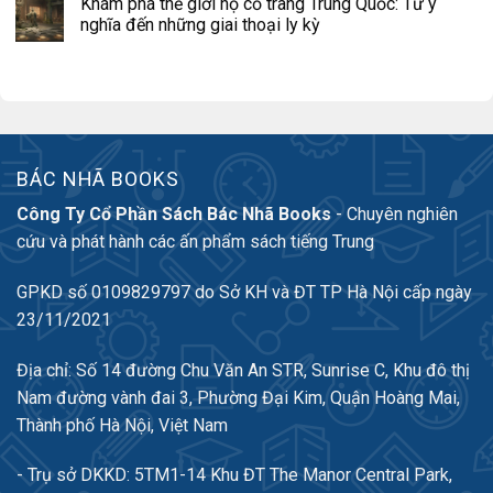
Khám phá thế giới họ cổ trang Trung Quốc: Từ ý
nghĩa đến những giai thoại ly kỳ
BÁC NHÃ BOOKS
Công Ty Cổ Phần Sách Bác Nhã Books
- Chuyên nghiên
cứu và phát hành các ấn phẩm sách tiếng Trung
GPKD số 0109829797 do Sở KH và ĐT TP Hà Nội cấp ngày
23/11/2021
Địa chỉ: Số 14 đường Chu Văn An STR, Sunrise C, Khu đô thị
Nam đường vành đai 3, Phường Đại Kim, Quận Hoàng Mai,
Thành phố Hà Nội, Việt Nam
- Trụ sở DKKD: 5TM1-14 Khu ĐT The Manor Central Park,