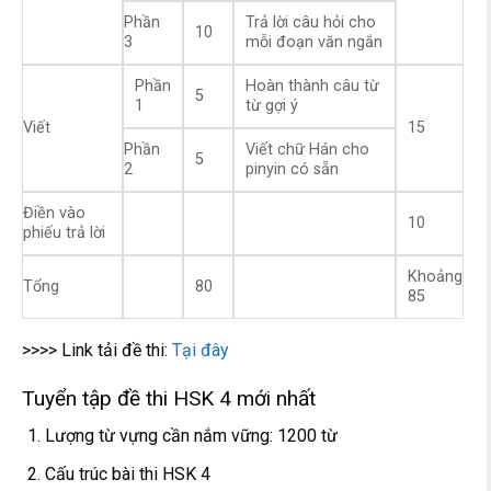
Phần
Trả lời câu hỏi cho
10
3
mỗi đoạn văn ngắn
Phần
Hoàn thành câu từ
5
1
từ gợi ý
Viết
15
Phần
Viết chữ Hán cho
5
2
pinyin có sẵn
Điền vào
10
phiếu trả lời
Khoảng
Tổng
80
85
>>>> Link tải đề thi:
Tại đây
Tuyển tập đề thi HSK 4 mới nhất
Lượng từ vựng cần nắm vững: 1200 từ
Cấu trúc bài thi HSK 4