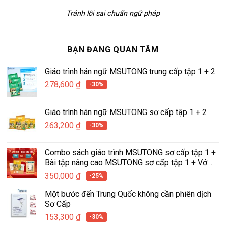
Tránh lỗi sai chuẩn ngữ pháp
BẠN ĐANG QUAN TÂM
Giáo trình hán ngữ MSUTONG trung cấp tập 1 + 2
278,600
₫
-30%
Giáo trình hán ngữ MSUTONG sơ cấp tập 1 + 2
263,200
₫
-30%
Combo sách giáo trình MSUTONG sơ cấp tập 1 +
Bài tập nâng cao MSUTONG sơ cấp tập 1 + Vở
tập viết hán ngữ tích hợp MSUTONG tập 1
350,000
₫
-25%
Một bước đến Trung Quốc không cần phiên dịch
Sơ Cấp
153,300
₫
-30%