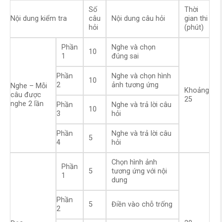
Số
Thời
Nội dung kiểm tra
câu
Nội dung câu hỏi
gian thi
hỏi
(phút)
Phần
Nghe và chọn
10
1
đúng sai
Phần
Nghe và chọn hình
10
2
ảnh tương ứng
Nghe – Mỗi
Khoảng
câu được
25
nghe 2 lần
Phần
Nghe và trả lời câu
10
3
hỏi
Phần
Nghe và trả lời câu
5
4
hỏi
Chọn hình ảnh
Phần
5
tương ứng với nội
1
dung
Phần
5
Điền vào chỗ trống
2