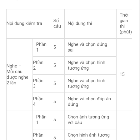
Thời
Số
gian
Nội dung kiểm tra
Nội dung thi
câu
thi
(phút)
Phần
Nghe và chọn đúng
5
1
sai
Phần
Nghe và chọn hình
5
Nghe –
2
tương ứng
Mỗi câu
15
được nghe
Phần
Nghe và chọn hình
2 lần
5
3
tương ứng
Phần
Nghe và chọn đáp án
5
4
đúng
Phần
Chọn ảnh tương ứng
5
1
với câu
Phần
Chọn hình ảnh tương
5