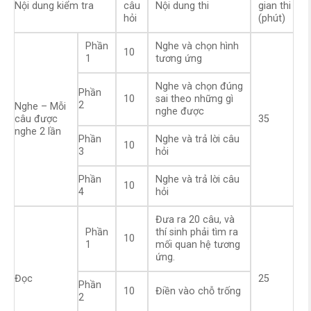
Nội dung kiểm tra
câu
Nội dung thi
gian thi
hỏi
(phút)
Phần
Nghe và chọn hình
10
1
tương ứng
Nghe và chọn đúng
Phần
10
sai theo những gì
2
Nghe – Mỗi
nghe được
câu được
35
nghe 2 lần
Phần
Nghe và trả lời câu
10
3
hỏi
Phần
Nghe và trả lời câu
10
4
hỏi
Đưa ra 20 câu, và
Phần
thí sinh phải tìm ra
10
1
mối quan hệ tương
ứng.
Đọc
25
Phần
10
Điền vào chỗ trống
2