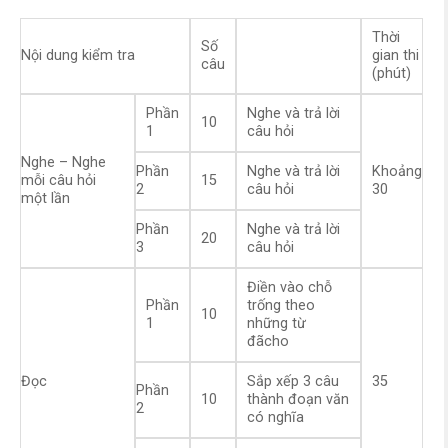
Thời
Số
Nội dung kiểm tra
gian thi
câu
(phút)
Phần
Nghe và trả lời
10
1
câu hỏi
Nghe – Nghe
Phần
Nghe và trả lời
Khoảng
mỗi câu hỏi
15
2
câu hỏi
30
một lần
Phần
Nghe và trả lời
20
3
câu hỏi
Điền vào chỗ
Phần
trống theo
10
1
những từ
đãcho
Đọc
Sắp xếp 3 câu
35
Phần
10
thành đoạn văn
2
có nghĩa