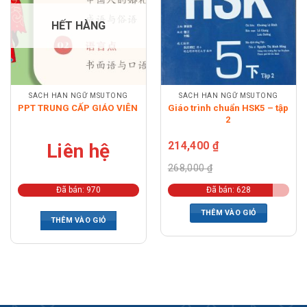
HẾT HÀNG
SÁCH HÁN NGỮ MSUTONG
SÁCH HÁN NGỮ MSUTONG
PPT TRUNG CẤP GIÁO VIÊN
Giáo trình chuẩn HSK5 – tập
2
214,400
₫
Liên hệ
268,000
₫
Đã bán: 970
Đã bán: 628
THÊM VÀO GIỎ
THÊM VÀO GIỎ