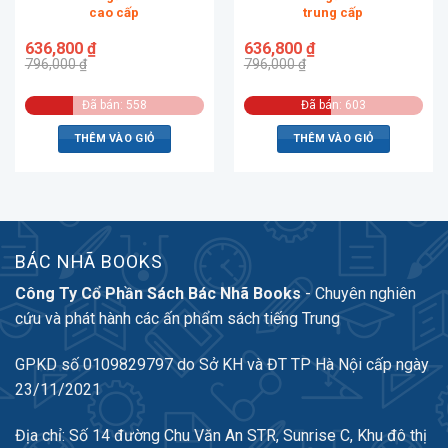
cao cấp
trung cấp
636,800
₫
636,800
₫
796,000
₫
796,000
₫
Đã bán: 558
Đã bán: 603
THÊM VÀO GIỎ
THÊM VÀO GIỎ
BÁC NHÃ BOOKS
Công Ty Cổ Phần Sách Bác Nhã Books
- Chuyên nghiên
cứu và phát hành các ấn phẩm sách tiếng Trung
GPKD số 0109829797 do Sở KH và ĐT TP Hà Nội cấp ngày
23/11/2021
Địa chỉ: Số 14 đường Chu Văn An STR, Sunrise C, Khu đô thị