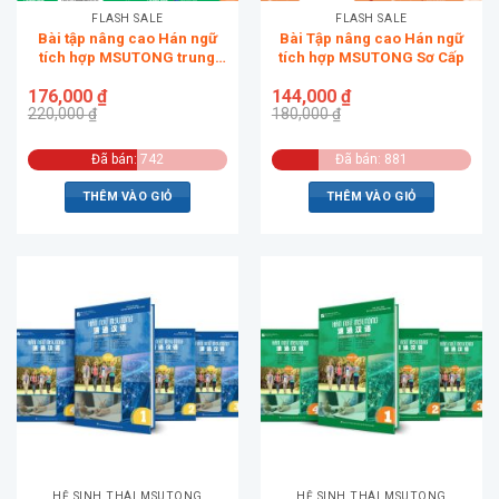
FLASH SALE
FLASH SALE
Bài tập nâng cao Hán ngữ
Bài Tập nâng cao Hán ngữ
tích hợp MSUTONG trung
tích hợp MSUTONG Sơ Cấp
cấp
176,000
₫
144,000
₫
220,000
₫
180,000
₫
Đã bán: 742
Đã bán: 881
THÊM VÀO GIỎ
THÊM VÀO GIỎ
HỆ SINH THÁI MSUTONG
HỆ SINH THÁI MSUTONG