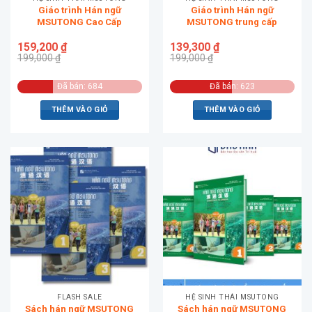
Giáo trình Hán ngữ
Giáo trình Hán ngữ
MSUTONG Cao Cấp
MSUTONG trung cấp
159,200
₫
139,300
₫
199,000
₫
199,000
₫
Đã bán: 684
Đã bán: 623
THÊM VÀO GIỎ
THÊM VÀO GIỎ
FLASH SALE
HỆ SINH THÁI MSUTONG
Sách hán ngữ MSUTONG
Sách hán ngữ MSUTONG