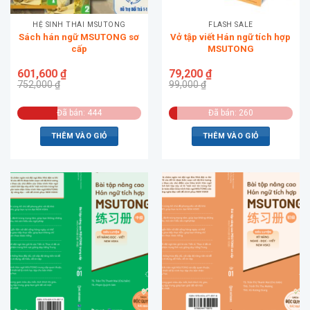
HỆ SINH THÁI MSUTONG
FLASH SALE
Sách hán ngữ MSUTONG sơ
Vở tập viết Hán ngữ tích hợp
cấp
MSUTONG
601,600
₫
79,200
₫
752,000
₫
99,000
₫
Đã bán: 444
Đã bán: 260
THÊM VÀO GIỎ
THÊM VÀO GIỎ