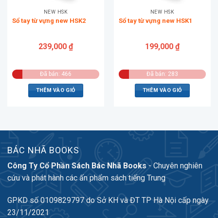
NEW HSK
NEW HSK
Sổ tay từ vựng new HSK2
Sổ tay từ vựng new HSK1
239,000
₫
199,000
₫
Đã bán: 466
Đã bán: 283
THÊM VÀO GIỎ
THÊM VÀO GIỎ
BÁC NHÃ BOOKS
Công Ty Cổ Phần Sách Bác Nhã Books
- Chuyên nghiên
cứu và phát hành các ấn phẩm sách tiếng Trung
GPKD số 0109829797 do Sở KH và ĐT TP Hà Nội cấp ngày
23/11/2021