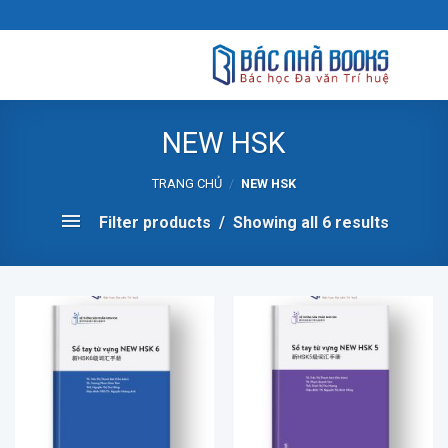
Skip
to
content
NEW HSK
TRANG CHỦ
/
NEW HSK
Filter products
Showing all 6 results