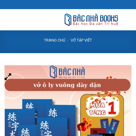
Skip
to
content
TRANG CHỦ
/
VỞ TẬP VIẾT