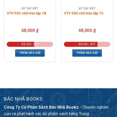
VỞ TẬP VIẾT
VỞ TẬP VIẾT
VTV 500 chữ Hán tập 1B
VTV 500 chữ Hán tập 1C
68,000
₫
68,000
₫
Đã bán: 294
Đã bán: 847
THÊM VÀO GIỎ
THÊM VÀO GIỎ
BÁC NHÃ BOOKS
Công Ty Cổ Phần Sách Bác Nhã Books
- Chuyên nghiên
cứu và phát hành các ấn phẩm sách tiếng Trung