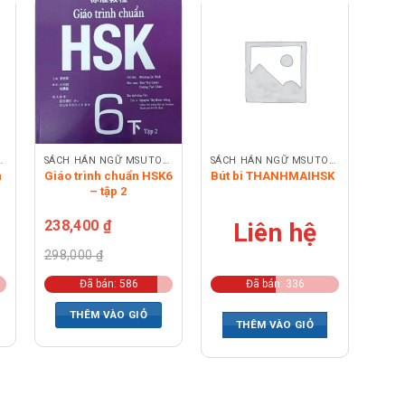
 MSUTONG
SÁCH HÁN NGỮ MSUTONG
SÁCH HÁN NGỮ MSUTONG
n
Giáo trình chuẩn HSK6
Bút bi THANHMAIHSK
Comb
– tập 2
ngữ
+
238,400
₫
Liên hệ
298,000
₫
Đã bán: 586
Đã bán: 336
THÊM VÀO GIỎ
THÊM VÀO GIỎ