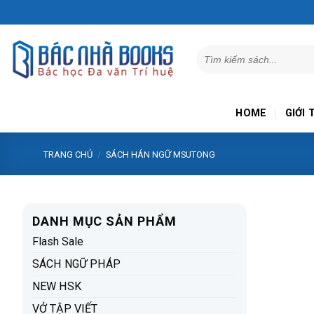
Skip
to
content
Tìm
kiếm:
HOME
GIỚI 
TRANG CHỦ
/
SÁCH HÁN NGỮ MSUTONG
DANH MỤC SẢN PHẨM
Flash Sale
SÁCH NGỮ PHÁP
NEW HSK
VỞ TẬP VIẾT