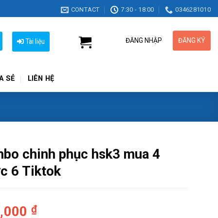
CONTACT
7:30 - 18:00
0346281010
ĐĂNG NHẬP
ĐĂNG KÝ
Tài liệu
A SẺ
LIÊN HỆ
bo chinh phục hsk3 mua 4
c 6 Tiktok
,000
₫