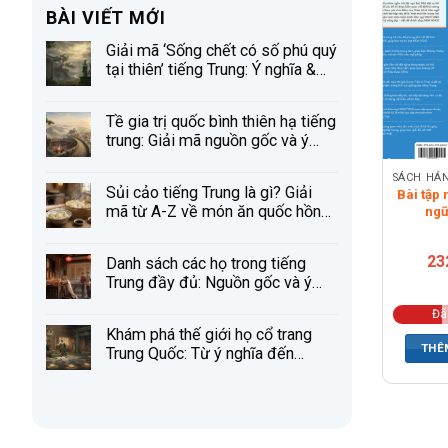
BÀI VIẾT MỚI
Giải mã ‘Sống chết có số phú quý
tại thiên’ tiếng Trung: Ý nghĩa &
Nguồn gốc
Tề gia trị quốc bình thiên hạ tiếng
trung: Giải mã nguồn gốc và ý
nghĩa
Sủi cảo tiếng Trung là gì? Giải
Bài tập
mã từ A-Z về món ăn quốc hồn
ngữ
MSUTO
quốc túy
23
Danh sách các họ trong tiếng
Trung đầy đủ: Nguồn gốc và ý
nghĩa
Đã
Khám phá thế giới họ cổ trang
THÊ
Trung Quốc: Từ ý nghĩa đến
những giai thoại ly kỳ