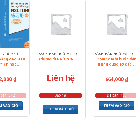
SÁCH HÁN NGỮ MSUTONG
SÁCH HÁN NGỮ MSUTONG
SÁCH HÁN NGỮ
 nâng cao Hán
Chứng từ BBĐCCN
Combo Một bước đế
 tích hợp
trung quốc sơ cấp +
NG cao cấp
Một bước trung cấp 
Kỹ năng biên phiên
Liên hệ
2,000
₫
664,000
₫
dịch
 bán: 542
Sắp hết
Đã bán: 458
M VÀO GIỎ
THÊM VÀO GIỎ
THÊM VÀO GIỎ