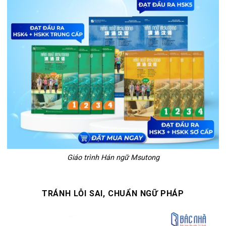
Giáo trình Hán ngữ Msutong
TRÁNH LỖI SAI, CHUẨN NGỮ PHÁP