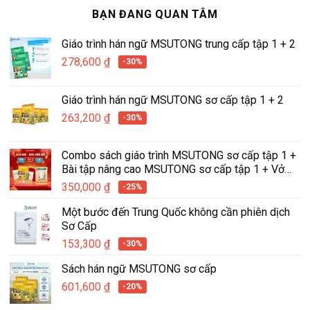
BẠN ĐANG QUAN TÂM
Giáo trình hán ngữ MSUTONG trung cấp tập 1 + 2
278,600
₫
-30%
Giáo trình hán ngữ MSUTONG sơ cấp tập 1 + 2
263,200
₫
-30%
Combo sách giáo trình MSUTONG sơ cấp tập 1 +
Bài tập nâng cao MSUTONG sơ cấp tập 1 + Vở
tập viết hán ngữ tích hợp MSUTONG tập 1
350,000
₫
-25%
Một bước đến Trung Quốc không cần phiên dịch
Sơ Cấp
153,300
₫
-30%
Sách hán ngữ MSUTONG sơ cấp
601,600
₫
-20%