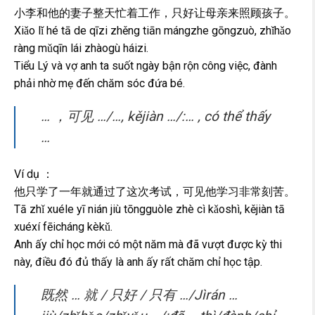
小李和他的妻子整天忙着工作，只好让母亲来照顾孩子。
Xiǎo lǐ hé tā de qīzi zhěng tiān mángzhe gōngzuò, zhǐhǎo
ràng mǔqīn lái zhàogù háizi.
Tiểu Lý và vợ anh ta suốt ngày bận rộn công việc, đành
phải nhờ mẹ đến chăm sóc đứa bé.
… ，可见 …/…, kějiàn …/:… , có thể thấy
…
Ví dụ ：
他只学了一年就通过了这次考试，可见他学习非常刻苦。
Tā zhǐ xuéle yī nián jiù tōngguòle zhè cì kǎoshì, kějiàn tā
xuéxí fēicháng kèkǔ.
Anh ấy chỉ học mới có một năm mà đã vượt được kỳ thi
này, điều đó đủ thấy là anh ấy rất chăm chỉ học tập.
既然 … 就 / 只好 / 只有 …/Jìrán …