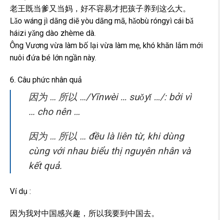
老王既当爹又当妈，好不容易才把孩子养到这么大。
Lǎo wáng jì dāng diē yòu dāng mā, hǎobù róngyì cái bǎ
háizi yǎng dào zhème dà.
Ông Vương vừa làm bố lại vừa làm mẹ, khó khăn lắm mới
nuôi đứa bé lớn ngần này.
6. Câu phức nhân quả
因为 … 所以 …/Yīnwèi … suǒyǐ …/: bởi vì
… cho nên …
因为 … 所以 … đều là liên từ, khi dùng
cùng với nhau biểu thị nguyên nhân và
kết quả.
Ví dụ :
因为我对中国感兴趣，所以我要到中国去。