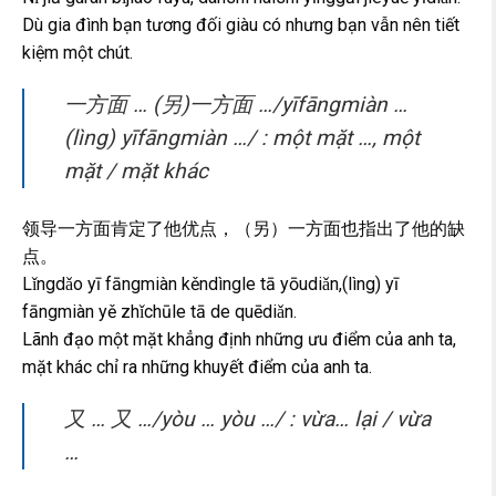
Dù gia đình bạn tương đối giàu có nhưng bạn vẫn nên tiết
kiệm một chút.
一方面 … (另)一方面 …/yīfāngmiàn …
(lìng) yīfāngmiàn …/ : một mặt …, một
mặt / mặt khác
领导一方面肯定了他优点，（另）一方面也指出了他的缺
点。
Lǐngdǎo yī fāngmiàn kěndìngle tā yōudiǎn,(lìng) yī
fāngmiàn yě zhǐchūle tā de quēdiǎn.
Lãnh đạo một mặt khẳng định những ưu điểm của anh ta,
mặt khác chỉ ra những khuyết điểm của anh ta.
又 … 又 …/yòu … yòu …/ : vừa… lại / vừa
…