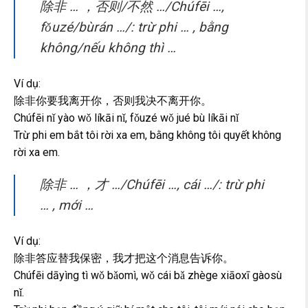
除非 … ，否则/不然 …/Chúfēi …,
fǒuzé/bùrán …/: trừ phi … , bằng
không/nếu không thì …
Ví dụ:
除非你要我离开你，否则我决不离开你。
Chúfēi nǐ yào wǒ líkāi nǐ, fǒuzé wǒ jué bù líkāi nǐ
Trừ phi em bắt tôi rời xa em, bằng không tôi quyết không
rời xa em.
除非 … ，才 …/Chúfēi …, cái …/: trừ phi
… , mới …
Ví dụ:
除非答应替我保密，我才把这个消息告诉你。
Chúfēi dāyìng tì wǒ bǎomì, wǒ cái bǎ zhège xiāoxī gàosù
nǐ.