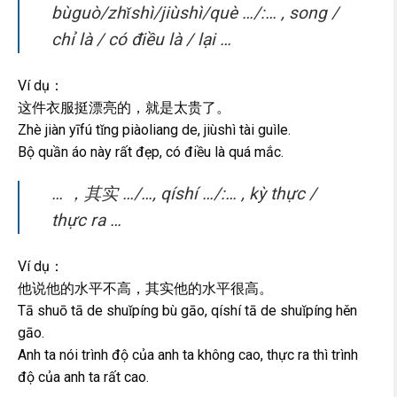
bùguò/zhǐshì/jiùshì/què …/:… , song /
chỉ là / có điều là / lại …
Ví dụ：
这件衣服挺漂亮的，就是太贵了。
Zhè jiàn yīfú tǐng piàoliang de, jiùshì tài guìle.
Bộ quần áo này rất đẹp, có điều là quá mắc.
… ，其实 …/…, qíshí …/:… , kỳ thực /
thực ra …
Ví dụ：
他说他的水平不高，其实他的水平很高。
Tā shuō tā de shuǐpíng bù gāo, qíshí tā de shuǐpíng hěn
gāo.
Anh ta nói trình độ của anh ta không cao, thực ra thì trình
độ của anh ta rất cao.