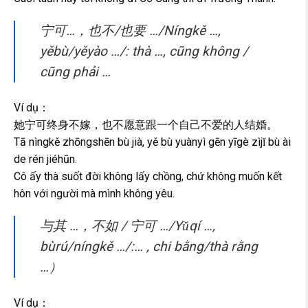
宁可…，也不/也要 …/Níngkě …,
yěbù/yěyào …/: thà …, cũng không /
cũng phải …
Ví dụ：
她宁可终身不嫁，也不愿意跟一个自己不爱的人结婚。
Tā nìngkě zhōngshēn bù jià, yě bù yuànyì gēn yīgè zìjǐ bù ài
de rén jiéhūn.
Cô ấy thà suốt đời không lấy chồng, chứ không muốn kết
hôn với người mà mình không yêu.
与其 …，不如 / 宁可 …/Yǔqí …,
bùrú/níngkě …/:… , chi bằng/thà rằng
…）
Ví dụ：