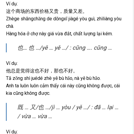
Ví dụ:
这个商场的东西价格又贵，质量又差。
Zhège shāngchǎng de dōngxī jiàgé yòu guì, zhìliàng yòu
chà.
Hàng hóa ở chợ này giá vừa đắt, chất lượng lại kém.
也… 也 …/yě … yě …/ : cũng …. cũng …
Ví dụ:
他总是觉得这也不好，那也不好。
Tā zǒng shì juédé zhè yě bù hǎo, nà yě bù hǎo.
Anh ta luôn luôn cảm thấy cái này cũng không được, cái
kia cũng không được.
既 … 又/也 …/jì … yòu / yě …/ : đã … lại …
/ vừa … vừa …
Ví dụ: