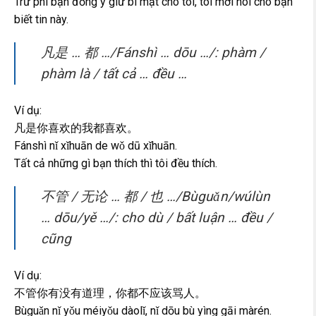
Trừ phi bạn đồng ý giữ bí mật cho tôi, tôi mới nói cho bạn
biết tin này.
凡是 … 都 …/Fánshì … dōu …/: phàm /
phàm là / tất cả … đều …
Ví dụ:
凡是你喜欢的我都喜欢。
Fánshì nǐ xǐhuān de wǒ dū xǐhuān.
Tất cả những gì bạn thích thì tôi đều thích.
不管 / 无论 … 都 / 也 …/Bùguǎn/wúlùn
… dōu/yě …/: cho dù / bất luận … đều /
cũng
Ví dụ:
不管你有没有道理，你都不应该骂人。
Bùguǎn nǐ yǒu méiyǒu dàolǐ, nǐ dōu bù yìng gāi màrén.