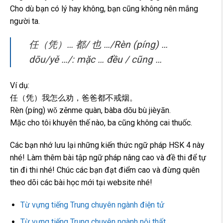
Cho dù bạn có lý hay không, bạn cũng không nên mắng
người ta.
任（凭）… 都/ 也 …/Rèn (píng) …
dōu/yě …/: mặc … đều / cũng …
Ví dụ:
任（凭）我怎么劝，爸爸都不戒烟。
Rèn (píng) wǒ zěnme quàn, bàba dōu bù jièyān.
Mặc cho tôi khuyên thế nào, ba cũng không cai thuốc.
Các bạn nhớ lưu lại những kiến thức ngữ pháp HSK 4 này
nhé! Làm thêm bài tập ngữ pháp nâng cao và đề thi để tự
tin đi thi nhé! Chúc các bạn đạt điểm cao và đừng quên
theo dõi các bài học mới tại website nhé!
Từ vựng tiếng Trung chuyên ngành điện tử
Từ vựng tiếng Trung chuyên ngành nội thất