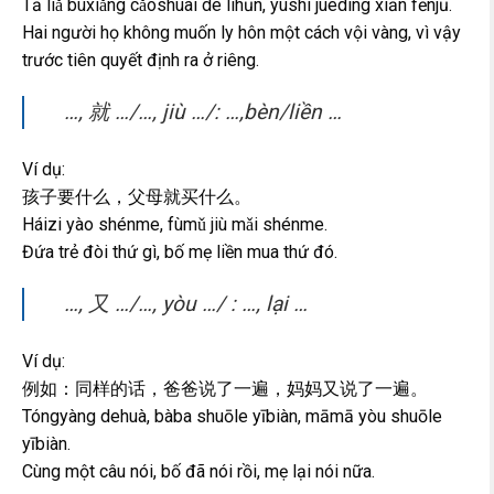
Tā liǎ bùxiǎng cǎoshuài de líhūn, yúshì juédìng xiān fēnjū.
Hai người họ không muốn ly hôn một cách vội vàng, vì vậy
trước tiên quyết định ra ở riêng.
…, 就 …/…, jiù …/: …,bèn/liền …
Ví dụ:
孩子要什么，父母就买什么。
Háizi yào shénme, fùmǔ jiù mǎi shénme.
Đứa trẻ đòi thứ gì, bố mẹ liền mua thứ đó.
…, 又 …/…, yòu …/ : …, lại …
Ví dụ:
例如：同样的话，爸爸说了一遍，妈妈又说了一遍。
Tóngyàng dehuà, bàba shuōle yībiàn, māmā yòu shuōle
yībiàn.
Cùng một câu nói, bố đã nói rồi, mẹ lại nói nữa.