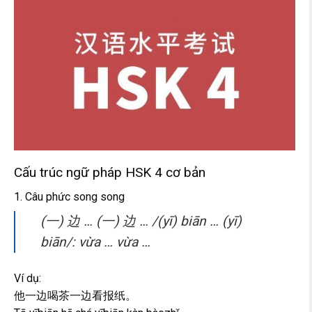
Cấu trúc ngữ pháp HSK 4 cơ bản
1. Câu phức song song
(一) 边 … (一) 边 … /(yī) biān … (yī)
biān/: vừa … vừa …
Ví dụ:
他一边喝茶一边看报纸。