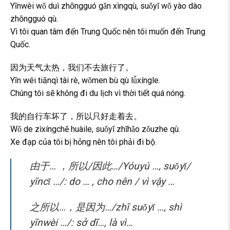
Yīnwèi wǒ duì zhōngguó gǎn xìngqù, suǒyǐ wǒ yào dào
zhōngguó qù.
Vì tôi quan tâm đến Trung Quốc nên tôi muốn đến Trung
Quốc.
因为天气太热，我们不去旅行了。
Yīn wéi tiānqì tài rè, wǒmen bù qù lǚxíngle.
Chúng tôi sẽ không đi du lịch vì thời tiết quá nóng.
我的自行车坏了，所以只好走着去。
Wǒ de zìxíngchē huàile, suǒyǐ zhǐhǎo zǒuzhe qù.
Xe đạp của tôi bị hỏng nên tôi phải đi bộ.
由于… ，所以/因此…/Yóuyú …, suǒyǐ/
yīncǐ …/: do … , cho nên / vì vậy …
之所以…，是因为…/zhī suǒyǐ …, shì
yīnwèi …/: sở dĩ…, là vì…