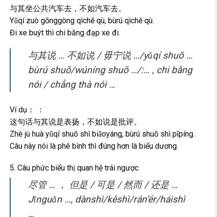
与其坐公共汽车去，不如汽车去。
Yǔqí zuò gōnggòng qìchē qù, bùrú qìchē qù.
Đi xe buýt thì chi bằng đạp xe đi.
与其说 … 不如说 / 毋宁说 …/yǔqí shuō …
bùrú shuō/wúníng shuō …/:… , chi bằng
nói / chẳng thà nói …
Ví dụ： ：
这句话与其说是表扬，不如说是批评。
Zhè jù huà yǔqí shuō shì biǎoyáng, bùrú shuō shì pīpíng.
Câu này nói là phê bình thì đúng hơn là biểu dương.
5. Câu phức biểu thị quan hệ trái ngược
尽管 … ， 但是 / 可是 / 然而 / 还是 …
Jǐnguǎn …, dànshì/kěshì/rán’ér/háishì
…