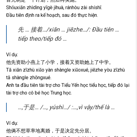
Shǒuxiān zhìdìng yīgè jìhuà, ránhòu zài shíshī.
Đầu tiên định ra kế hoạch, sau đó thực hiện.
先 … 接着…/xiān … jiēzhe…/: Đầu tiên …
tiếp theo/tiếp đó …
Ví dụ:
他先资助小燕上了小学，接着又资助她上了中学。
Tā xiān zīzhù xiǎo yàn shàngle xiǎoxué, jiēzhe yòu zīzhù
tā shàngle zhōngxué.
Anh ta đầu tiên tài trợ cho Tiểu Yến học tiểu học, tiếp đó lại
tài trợ cho cô bé học Trung học.
…,于是… /…, yúshì…/ :…,vì vậy/thế là …
Ví dụ:
他俩不想草率地离婚，于是决定先分居。