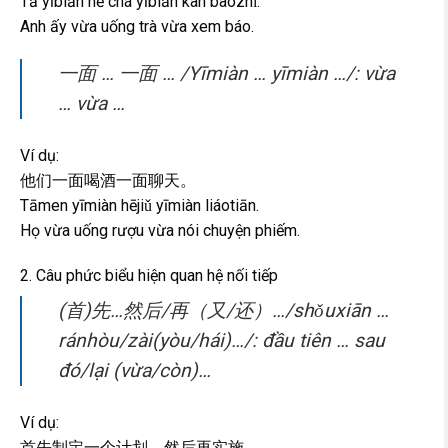
Tā yībiān hē chá yībiān kàn bàozhǐ.
Anh ấy vừa uống trà vừa xem báo.
一面 … 一面 … /Yīmiàn … yīmiàn …/: vừa
… vừa …
Ví dụ:
他们一面喝酒一面聊天。
Tāmen yīmiàn hējiǔ yīmiàn liáotiān.
Họ vừa uống rượu vừa nói chuyện phiếm.
2. Câu phức biểu hiện quan hệ nối tiếp
(首)先…然后/再（又/还）…/shǒuxiān …
ránhòu/zài(yòu/hái)…/: đầu tiên … sau
đó/lại (vừa/còn)…
Ví dụ:
首先制定一个计划，然后再实施。