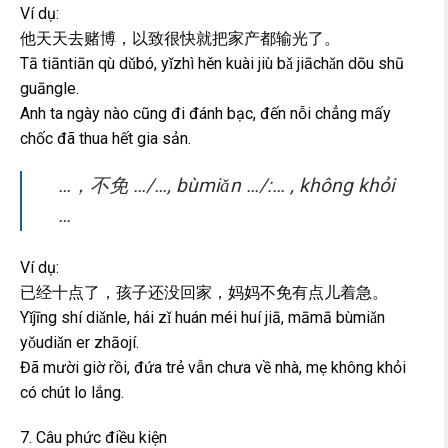
Ví dụ:
他天天去赌博，以致很快就把家产都输光了。
Tā tiāntiān qù dǔbó, yǐzhì hěn kuài jiù bǎ jiāchǎn dōu shū
guāngle.
Anh ta ngày nào cũng đi đánh bạc, đến nỗi chẳng mấy
chốc đã thua hết gia sản.
…，不免 …/…, bùmiǎn …/:… , không khỏi
…
Ví dụ:
已经十点了，孩子还没回家，妈妈不免有点儿着急。
Yǐjīng shí diǎnle, hái zǐ huán méi huí jiā, māmā bùmiǎn
yǒudiǎn er zhāojí.
Đã mười giờ rồi, đứa trẻ vẫn chưa về nhà, mẹ không khỏi
có chút lo lắng.
7. Câu phức điều kiện