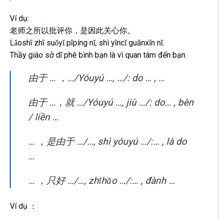
Ví dụ:
老师之所以批评你，是因此关心你。
Lǎoshī zhī suǒyǐ pīpíng nǐ, shì yīncǐ guānxīn nǐ.
Thầy giáo sở dĩ phê bình bạn là vì quan tâm đến bạn.
由于 … ，…/Yóuyú …, …/: do … , …
由于 …，就 …/Yóuyú …, jiù …/: do… , bèn
/ liền …
… ，是由于 …/…, shì yóuyú …/:… , là do
…
… ，只好 …/…, zhǐhǎo …/:… , đành …
Ví dụ ：