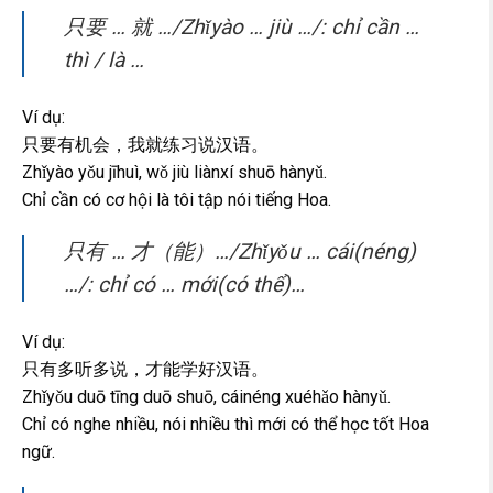
只要 … 就 …/Zhǐyào … jiù …/: chỉ cần …
thì / là …
Ví dụ:
只要有机会，我就练习说汉语。
Zhǐyào yǒu jīhuì, wǒ jiù liànxí shuō hànyǔ.
Chỉ cần có cơ hội là tôi tập nói tiếng Hoa.
只有 … 才（能）…/Zhǐyǒu … cái(néng)
…/: chỉ có … mới(có thể)…
Ví dụ:
只有多听多说，才能学好汉语。
Zhǐyǒu duō tīng duō shuō, cáinéng xuéhǎo hànyǔ.
Chỉ có nghe nhiều, nói nhiều thì mới có thể học tốt Hoa
ngữ.