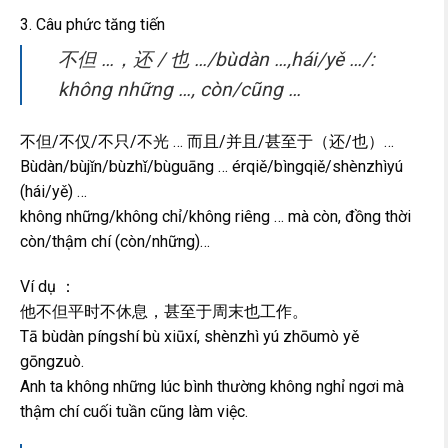
3. Câu phức tăng tiến
不但 …，还 / 也 …/bùdàn …,hái/yě …/:
không những …, còn/cũng …
不但/不仅/不只/不光 … 而且/并且/甚至于（还/也）…
Bùdàn/bùjǐn/bùzhǐ/bùguāng … érqiě/bìngqiě/shènzhìyú
(hái/yě) …
không những/không chỉ/không riêng … mà còn, đồng thời
còn/thậm chí (còn/những)…
Ví dụ ：
他不但平时不休息，甚至于周末也工作。
Tā bùdàn píngshí bù xiūxí, shènzhì yú zhōumò yě
gōngzuò.
Anh ta không những lúc bình thường không nghỉ ngơi mà
thậm chí cuối tuần cũng làm việc.