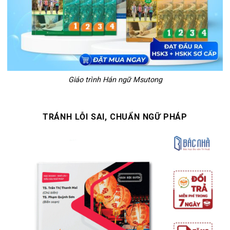
Giáo trình Hán ngữ Msutong
TRÁNH LỖI SAI, CHUẨN NGỮ PHÁP