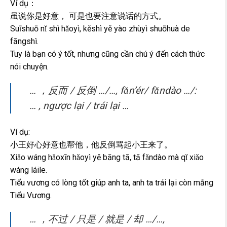
Ví dụ：
虽说你是好意， 可是也要注意说话的方式。
Suīshuō nǐ shì hǎoyì, kěshì yě yào zhùyì shuōhuà de
fāngshì.
Tuy là bạn có ý tốt, nhưng cũng cần chú ý đến cách thức
nói chuyện.
… ，反而 / 反倒 …/…, fǎn’ér/ fǎndào …/:
… , ngược lại / trái lại …
Ví dụ:
小王好心好意也帮他，他反倒骂起小王来了。
Xiǎo wáng hǎoxīn hǎoyì yě bāng tā, tā fǎndào mà qǐ xiǎo
wáng láile.
​Tiểu vương có lòng tốt giúp anh ta, anh ta trái lại còn mắng
Tiểu Vương.
… ，不过 / 只是 / 就是 / 却 …/…,