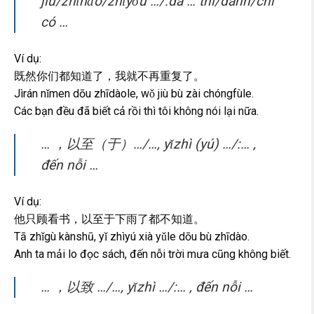
jiù/zhǐhǎo/zhǐyǒu …/:đã … thì/đành/chỉ
có …
Ví dụ:
既然你们都知道了，我就不再重复了。
Jìrán nǐmen dōu zhīdàole, wǒ jiù bù zài chóngfùle.
Các bạn đều đã biết cả rồi thì tôi không nói lại nữa.
… ，以至（于）…/…, yǐzhì (yú) …/:… ,
đến nỗi …
Ví dụ:
他只顾看书，以至于下雨了都不知道。
Tā zhǐgù kànshū, yǐ zhìyú xià yǔle dōu bù zhīdào.
Anh ta mải lo đọc sách, đến nỗi trời mưa cũng không biết.
… ，以致 …/…, yǐzhì …/:… , đến nỗi …