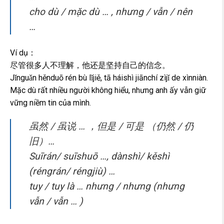
cho dù / mặc dù … , nhưng / vẫn / nên
…
Ví dụ：
尽管很多人不理解，他还是坚持自己的信念。
Jǐnguǎn hěnduō rén bù lǐjiě, tā háishì jiānchí zìjǐ de xìnniàn.
Mặc dù rất nhiều người không hiểu, nhưng anh ấy vẫn giữ
vững niềm tin của mình.
虽然 / 虽说 … ，但是 / 可是 （仍然 / 仍
旧）…
Suīrán/ suīshuō …, dànshì/ kěshì
(réngrán/ réngjiù) …
tuy / tuy là … nhưng / nhưng (nhưng
vẫn / vẫn … )