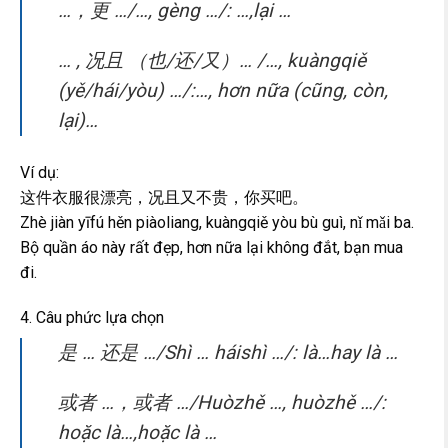
…，更 …/…, gèng …/: …,lại …
… , 况且 （也/还/又）… /…, kuàngqiě
(yě/hái/yòu) …/:…, hơn nữa (cũng, còn,
lại)…
Ví dụ:
这件衣服很漂亮，况且又不贵，你买吧。
Zhè jiàn yīfú hěn piàoliang, kuàngqiě yòu bù guì, nǐ mǎi ba.
Bộ quần áo này rất đẹp, hơn nữa lại không đắt, bạn mua
đi.
4. Câu phức lựa chọn
是 … 还是 …/Shì … háishì …/: là…hay là …
或者 …，或者 …/Huòzhě …, huòzhě …/:
hoặc là…,hoặc là …