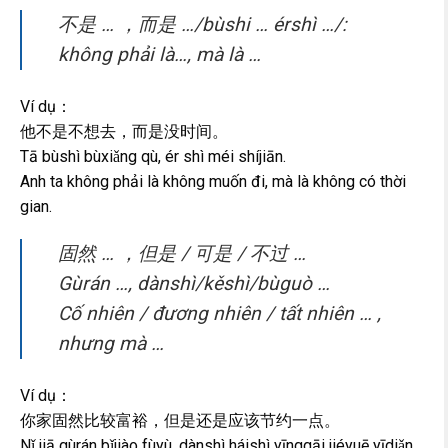
不是 … ，而是 …/bùshi … érshì …/:
không phải là…, mà là …
Ví dụ：
他不是不想去，而是没时间。
Tā bùshì bùxiǎng qù, ér shì méi shíjiān.
Anh ta không phải là không muốn đi, mà là không có thời
gian.
固然 … ，但是 / 可是 / 不过 …
Gùrán …, dànshì/kěshì/bùguò …
Cố nhiên / đương nhiên / tất nhiên … ,
nhưng mà …
Ví dụ：
你家固然比较富裕，但是还是应该节约一点。
Nǐ jiā gùrán bǐjiào fùyù, dànshì háishì yīnggāi jiéyuē yīdiǎn.