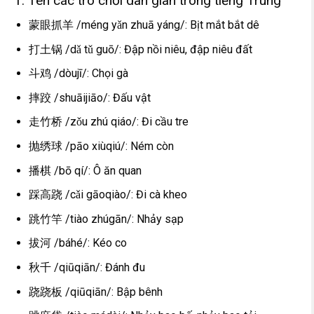
1. Tên các trò chơi dân gian trong tiếng Trung
蒙眼抓羊 /méng yǎn zhuā yáng/: Bịt mắt bắt dê
打土锅 /dǎ tǔ guō/: Đập nồi niêu, đập niêu đất
斗鸡 /dòujī/: Chọi gà
摔跤 /shuāijiāo/: Đấu vật
走竹桥 /zǒu zhú qiáo/: Đi cầu tre
抛绣球 /pāo xiùqiú/: Ném còn
播棋 /bō qí/: Ô ăn quan
踩高跷 /cǎi gāoqiào/: Đi cà kheo
跳竹竿 /tiào zhúgān/: Nhảy sạp
拔河 /báhé/: Kéo co
秋千 /qiūqiān/: Đánh đu
跷跷板 /qiūqiān/: Bập bênh