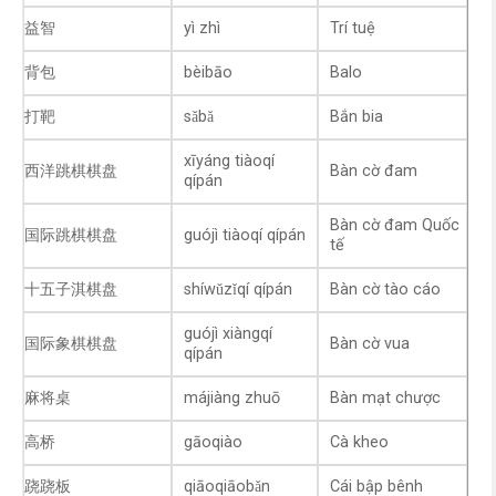
益智
yì zhì
Trí tuệ
背包
bèibāo
Balo
打靶
sǎbǎ
Bắn bia
xīyáng tiàoqí
西洋跳棋棋盘
Bàn cờ đam
qípán
Bàn cờ đam Quốc
国际跳棋棋盘
guójì tiàoqí qípán
tế
十五子淇棋盘
shíwǔzǐqí qípán
Bàn cờ tào cáo
guójì xiàngqí
国际象棋棋盘
Bàn cờ vua
qípán
麻将桌
májiàng zhuō
Bàn mạt chược
高桥
gāoqiào
Cà kheo
跷跷板
qiāoqiāobǎn
Cái bập bênh