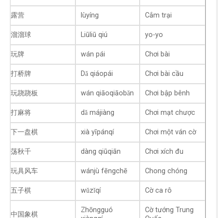
露营
lùyíng
Cắm trại
溜溜球
Liūliū qiú
yo-yo
玩牌
wán pái
Chơi bài
打桥牌
Dǎ qiáopái
Chơi bài cầu
玩跷跷板
wán qiāoqiāobǎn
Chơi bập bênh
打麻将
dǎ májiàng
Chơi mạt chược
下一盘棋
xià yīpánqí
Chơi một ván cờ
荡秋千
dàng qiūqiān
Chơi xích đu
玩具风车
wánjù fēngchē
Chong chóng
五子棋
wǔzǐqí
Cờ ca rô
Zhōngguó
Cờ tướng Trung
中国象棋