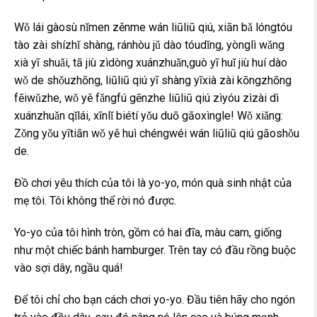
Wǒ lái gàosù nǐmen zěnme wán liūliū qiú, xiān bǎ lóngtóu
tào zài shízhǐ shàng, ránhòu jǔ dào tóudǐng, yònglì wǎng
xià yī shuǎi, tā jiù zìdòng xuánzhuǎn,guò yī huǐ jiù huí dào
wǒ de shǒuzhōng, liūliū qiú yī shàng yīxià zài kōngzhōng
fēiwǔzhe, wǒ yě fǎngfú gēnzhe liūliū qiú zìyóu zìzài dì
xuánzhuǎn qǐlái, xīnlǐ biétí yǒu duō gāoxìngle! Wǒ xiǎng:
Zǒng yǒu yītiān wǒ yě huì chéngwéi wán liūliū qiú gāoshǒu
de.
Đồ chơi yêu thích của tôi là yo-yo, món quà sinh nhật của
mẹ tôi. Tôi không thể rời nó được.
Yo-yo của tôi hình tròn, gồm có hai đĩa, màu cam, giống
như một chiếc bánh hamburger. Trên tay có đầu rồng buộc
vào sợi dây, ngầu quá!
Để tôi chỉ cho bạn cách chơi yo-yo. Đầu tiên hãy cho ngón