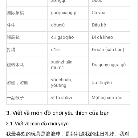
xiàngqí
Quốc
国际象棋
guójì xiàngqí
Cờ vua
斗牛
dòuniú
Đấu bò
踩高跷
cǎi gāoqiào
Đi cà kheo
打猎
dǎliè
Đi săn (săn bắn)
xuánzhuǎn
旋转木马
Đu quay ngựa gỗ
mùmǎ
yóuchuán,
游船，游艇
Du thuyền
yóutǐng
一副骰子
yī fù shǎizi
Một bộ xúc xắc
3. Viết về món đồ chơi yêu thích của bạn
3.1. Viết về món đồ chơi yoyo
我最喜欢的玩具是溜溜球，是妈妈送我的生日礼物。我对