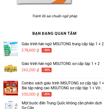
Tránh lỗi sai chuẩn ngữ pháp
BẠN ĐANG QUAN TÂM
Giáo trình hán ngữ MSUTONG trung cấp tập 1 + 2
278,600
₫
-30%
Giáo trình hán ngữ MSUTONG sơ cấp tập 1 + 2
263,200
₫
-30%
Combo sách giáo trình MSUTONG sơ cấp tập 1 +
Bài tập nâng cao MSUTONG sơ cấp tập 1 + Vở
tập viết hán ngữ tích hợp MSUTONG tập 1
350,000
₫
-25%
Một bước đến Trung Quốc không cần phiên dịch
Sơ Cấp