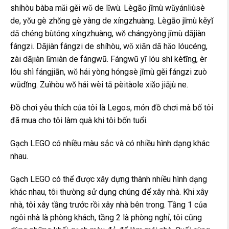
shíhòu bàba mǎi gěi wǒ de lǐwù. Lègāo jīmù wǔyánliùsè
de, yǒu gè zhǒng gè yàng de xíngzhuàng. Lègāo jīmù kěyǐ
dā chéng bùtóng xíngzhuàng, wǒ chángyòng jīmù dājiàn
fángzi. Dājiàn fángzi de shíhòu, wǒ xiān dā hǎo lóucéng,
zài dājiàn lǐmiàn de fángwū. Fángwū yī lóu shì kètīng, èr
lóu shì fángjiān, wǒ hái yòng hóngsè jīmù gěi fángzi zuò
wūdǐng. Zuìhòu wǒ hái wèi tā pèitàole xiǎo jiājù ne.
Đồ chơi yêu thích của tôi là Legos, món đồ chơi mà bố tôi
đã mua cho tôi làm quà khi tôi bốn tuổi.
Gạch LEGO có nhiều màu sắc và có nhiều hình dạng khác
nhau.
Gạch LEGO có thể được xây dựng thành nhiều hình dạng
khác nhau, tôi thường sử dụng chúng để xây nhà. Khi xây
nhà, tôi xây tầng trước rồi xây nhà bên trong. Tầng 1 của
ngôi nhà là phòng khách, tầng 2 là phòng nghỉ, tôi cũng