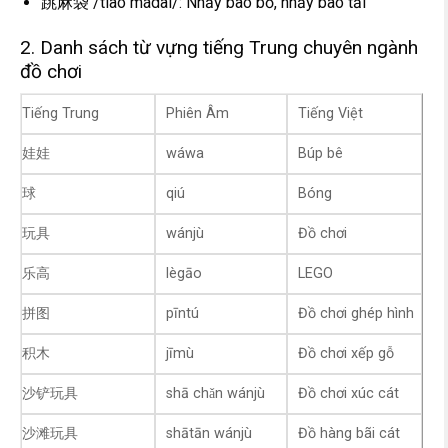
跳麻袋 /tiào mádài/: Nhảy bao bố, nhảy bao tải
2. Danh sách từ vựng tiếng Trung chuyên ngành
đồ chơi
Tiếng Trung
Phiên Âm
Tiếng Việt
娃娃
wáwa
Búp bê
球
qiú
Bóng
玩具
wánjù
Đồ chơi
乐高
lègāo
LEGO
拼图
pīntú
Đồ chơi ghép hình
积木
jīmù
Đồ chơi xếp gỗ
沙铲玩具
shā chǎn wánjù
Đồ chơi xúc cát
沙滩玩具
shātān wánjù
Đồ hàng bãi cát