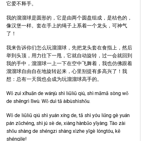
它爱不释手。
我的溜溜球是圆形的，它是由两个圆盘组成，是桔色的，
像汉堡一样。套在手上的绳子上系着一个龙头，可神气
了！
我来告诉你们怎么玩溜溜球，先把龙头套在食指上，然后
举到头顶，用力往下一甩，它就自动旋转，过一会就回到
我的手中，溜溜球一上一下在空中飞舞着，我也仿佛跟着
溜溜球自由自在地旋转起来，心里别提有多高兴了！我
想：总有一天我也会成为玩溜溜球高手的。
Wǒ zuì xǐhuān de wánjù shì liūliū qiú, shì māmā sòng wǒ
de shēngrì lǐwù. Wǒ duì tā àibùshìshǒu.
Wǒ de liūliū qiú shì yuán xíng de, tā shì yóu liǎng gè yuán
pán zǔchéng, shì jú sè de, xiàng hànbǎo yīyàng. Tào zài
shǒu shàng de shéngzi shàng xìzhe yīgè lóngtóu, kě
shénqìle!