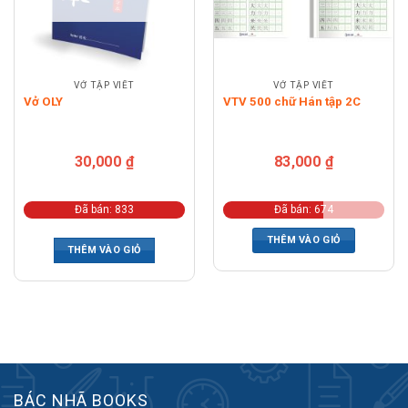
VỞ TẬP VIẾT
VỞ TẬP VIẾT
Vở OLY
VTV 500 chữ Hán tập 2C
30,000
₫
83,000
₫
Đã bán: 833
Đã bán: 674
THÊM VÀO GIỎ
THÊM VÀO GIỎ
BÁC NHÃ BOOKS