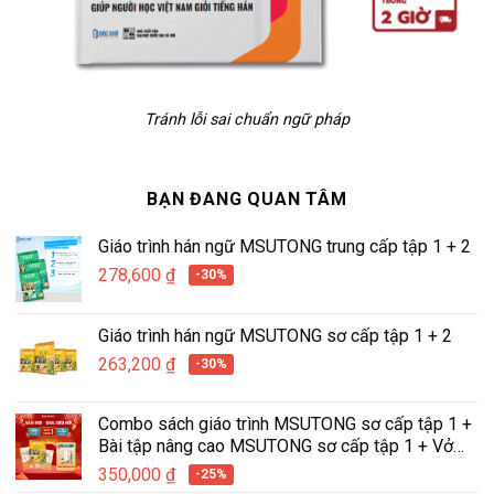
Tránh lỗi sai chuẩn ngữ pháp
BẠN ĐANG QUAN TÂM
Giáo trình hán ngữ MSUTONG trung cấp tập 1 + 2
278,600
₫
-30%
Giáo trình hán ngữ MSUTONG sơ cấp tập 1 + 2
263,200
₫
-30%
Combo sách giáo trình MSUTONG sơ cấp tập 1 +
Bài tập nâng cao MSUTONG sơ cấp tập 1 + Vở
tập viết hán ngữ tích hợp MSUTONG tập 1
350,000
₫
-25%