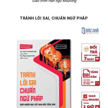
Giáo trình Hán ngữ Msutong
TRÁNH LỖI SAI, CHUẨN NGỮ PHÁP