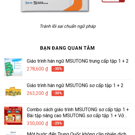
Tránh lỗi sai chuẩn ngữ pháp
BẠN ĐANG QUAN TÂM
Giáo trình hán ngữ MSUTONG trung cấp tập 1 + 2
278,600
₫
-30%
Giáo trình hán ngữ MSUTONG sơ cấp tập 1 + 2
263,200
₫
-30%
Combo sách giáo trình MSUTONG sơ cấp tập 1 +
Bài tập nâng cao MSUTONG sơ cấp tập 1 + Vở
tập viết hán ngữ tích hợp MSUTONG tập 1
350,000
₫
-25%
Một bước đến Trung Quốc không cần phiên dịch